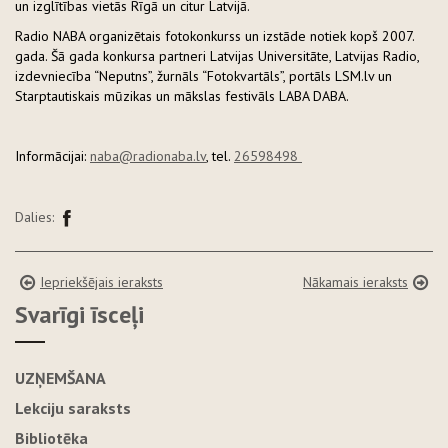
un izglītības vietās Rīgā un citur Latvijā.
Radio NABA organizētais fotokonkurss un izstāde notiek kopš 2007.
gada. Šā gada konkursa partneri Latvijas Universitāte, Latvijas Radio,
izdevniecība “Neputns”, žurnāls “Fotokvartāls”, portāls LSM.lv un
Starptautiskais mūzikas un mākslas festivāls LABA DABA.
Informācijai:
naba@radionaba.lv
, tel.
26598498
Dalies:
Iepriekšējais ieraksts
Nākamais ieraksts
Svarīgi īsceļi
UZŅEMŠANA
Lekciju saraksts
Bibliotēka