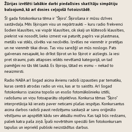
Žūrijas izvēlēti labākie darbi piedalīsies skatītāju simpātiju
balsojumā, kā arī dosies ceļojošā fotoizstādē.
Šī gada fotokonkursa tēma ir “Šķiro”. Šķirošana ir mūsu dzīves
sastāvdaļa. Mēs šķirojam visu un nepārtraukti – kuru radio frekvenci
šodien klausīties, vai vispār klausīties, cik skaļi un klātesoši klausīties,
piekrist vai nosodīt, lieko izmest vai paturēt, papīrs vai plastmasa,
metāls vai stikls, cilvēks vai necilvēks. Izvēles ne vienmēr ir pretējas
un ne vienmēr tikai divas. Tas visu sarežģī un mūs noslogo. Pats
galvenais nesajaukt, ko drīkst šķirot un ko šķirot ir aizliegts. Ja iesi
pret straumi, pats attapsies ielikts nevēlamā kategorijā, un tad
pamēģini no tās tikt laukā. Es šķiroju, tātad es esmu – nekad to
neaizmirsti.
Radio NABA arī šogad aicina ikvienu radoši izpausties par tematiku,
kuras centrā atrodas radio un viss, kas ar to saistīts. Arī šogad
fotokonkurss izaicina topošo un esošo fotomākslinieku iztēli,
radošumu un viņu fotoaparātu objektīvus. Konkursa tēmas “Šķiro”
interpretācija kā ierasts paver neticami plašas iespējas. Konkursantus
aicina darbos radoši paust redzējumu saskaņā ar savu oriģinālo
vēstījumu un apspēlēt kādu sev aktuālu motīvu. Kas tajā būs redzams,
paliek katra paša ziņā. Īpaši novērtēsim speciāli šim fotokonkursam
tapušus un iepriekš publiski neizstādītus darbus.