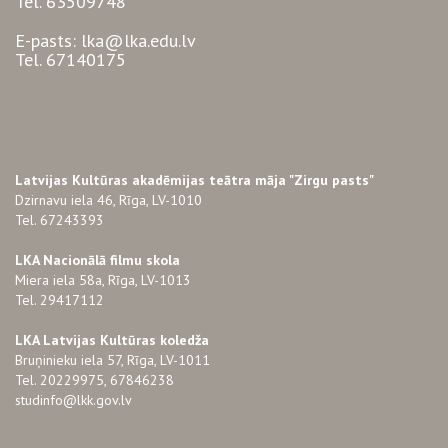
Tel. 63509748
E-pasts: lka@lka.edu.lv
Tel. 67140175
Latvijas Kultūras akadēmijas teātra māja "Zirgu pasts"
Dzirnavu iela 46, Rīga, LV-1010
Tel. 67243393
LKA Nacionālā filmu skola
Miera iela 58a, Rīga, LV-1013
Tel. 29417112
LKA Latvijas Kultūras koledža
Bruņinieku iela 57, Rīga, LV-1011
Tel. 20229975, 67846238
studinfo@lkk.gov.lv