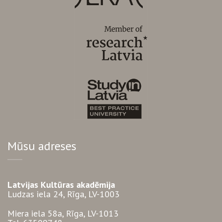
Mūsu adreses
Latvijas Kultūras akadēmija
Ludzas iela 24, Rīga, LV-1003
Miera iela 58a, Rīga, LV-1013