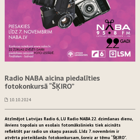
Radio NABA aicina piedalīties
fotokonkursā “ŠĶIRO”
10.10.2024
Atzīmējot Latvijas Radio 6, LU Radio NABA 22. dzimšanas dienu,
ikviens topošais un esošais fotomākslinieks tiek aicināts
reflektēt par radio un skaņu pasauli. Līdz 7. novembrim ir
atvērta pieteikšanās fotokonkursam, šoreiz ar tēmu “ŠĶIRO”.