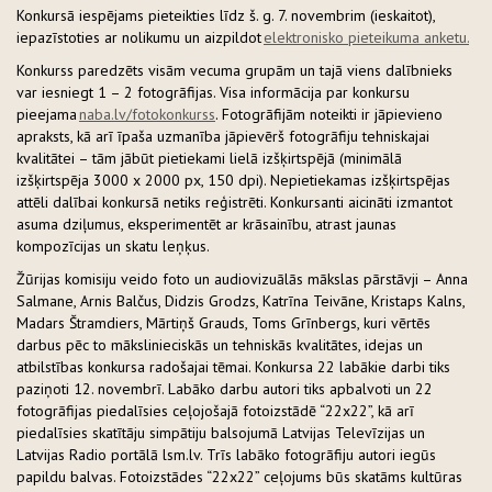
Konkursā iespējams pieteikties līdz š. g. 7. novembrim (ieskaitot),
iepazīstoties ar nolikumu un aizpildot
elektronisko pieteikuma anketu.
Konkurss paredzēts visām vecuma grupām un tajā viens dalībnieks
var iesniegt 1 – 2 fotogrāfijas. Visa informācija par konkursu
pieejama
naba.lv/fotokonkurss
. Fotogrāfijām noteikti ir jāpievieno
apraksts, kā arī īpaša uzmanība jāpievērš fotogrāfiju tehniskajai
kvalitātei – tām jābūt pietiekami lielā izšķirtspējā (minimālā
izšķirtspēja 3000 x 2000 px, 150 dpi). Nepietiekamas izšķirtspējas
attēli dalībai konkursā netiks reģistrēti. Konkursanti aicināti izmantot
asuma dziļumus, eksperimentēt ar krāsainību, atrast jaunas
kompozīcijas un skatu leņķus.
Žūrijas komisiju veido foto un audiovizuālās mākslas pārstāvji – Anna
Salmane, Arnis Balčus, Didzis Grodzs, Katrīna Teivāne, Kristaps Kalns,
Madars Štramdiers, Mārtiņš Grauds, Toms Grīnbergs, kuri vērtēs
darbus pēc to mākslinieciskās un tehniskās kvalitātes, idejas un
atbilstības konkursa radošajai tēmai. Konkursa 22 labākie darbi tiks
paziņoti 12. novembrī. Labāko darbu autori tiks apbalvoti un 22
fotogrāfijas piedalīsies ceļojošajā fotoizstādē “22x22”, kā arī
piedalīsies skatītāju simpātiju balsojumā Latvijas Televīzijas un
Latvijas Radio portālā lsm.lv. Trīs labāko fotogrāfiju autori iegūs
papildu balvas. Fotoizstādes “22x22” ceļojums būs skatāms kultūras