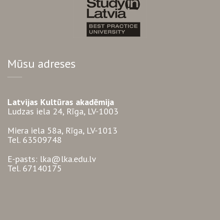
Mūsu adreses
Latvijas Kultūras akadēmija
Ludzas iela 24, Rīga, LV-1003
Miera iela 58a, Rīga, LV-1013
Tel. 63509748
E-pasts: lka@lka.edu.lv
Tel. 67140175