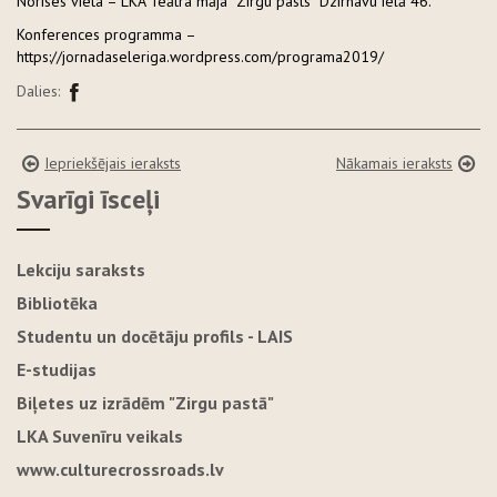
Norises vieta – LKA Teātra māja “Zirgu pasts” Dzirnavu ielā 46.
Konferences programma –
https://jornadaseleriga.wordpress.com/programa2019/
Dalies:
Iepriekšējais ieraksts
Nākamais ieraksts
Svarīgi īsceļi
Lekciju saraksts
Bibliotēka
Studentu un docētāju profils - LAIS
E-studijas
Biļetes uz izrādēm "Zirgu pastā"
LKA Suvenīru veikals
www.culturecrossroads.lv