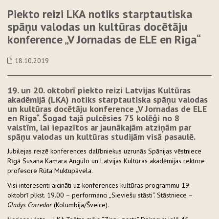
Piekto reizi LKA notiks starptautiska
spāņu valodas un kultūras docētāju
konference „V Jornadas de ELE en Riga“
18.10.2019
19. un 20. oktobrī piekto reizi Latvijas Kultūras
akadēmijā (LKA) notiks starptautiska spāņu valodas
un kultūras docētāju konference „V Jornadas de ELE
en Riga“. Šogad tajā pulcēsies 75 kolēģi no 8
valstīm, lai iepazītos ar jaunākajām atziņām par
spāņu valodas un kultūras studijām visā pasaulē.
Jubilejas reizē konferences dalībniekus uzrunās Spānijas vēstniece
Rīgā Susana Kamara Angulo un Latvijas Kultūras akadēmijas rektore
profesore Rūta Muktupāvela.
Visi interesenti aicināti uz konferences kultūras programmu 19.
oktobrī plkst. 19.00 – performanci „Sieviešu stāsti“. Stāstniece –
Gladys Corredor
(Kolumbija/Šveice).