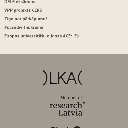
DELE eksāmens
VPP projekts CERS
Ziņo par pārkāpumu!
#standwithukraine
Eiropas universitāšu alianse ACE²-EU