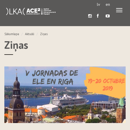
lv
en
Pārslē
navigā
Sākumlapa
Aktuāli
Ziņas
Ziņas