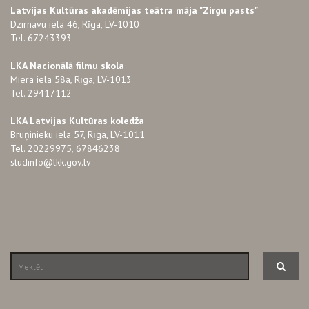
Latvijas Kultūras akadēmijas teātra māja "Zirgu pasts"
Dzirnavu iela 46, Rīga, LV-1010
Tel. 67243393
LKA Nacionālā filmu skola
Miera iela 58a, Rīga, LV-1013
Tel. 29417112
LKA Latvijas Kultūras koledža
Bruņinieku iela 57, Rīga, LV-1011
Tel. 20229975, 67846238
studinfo@lkk.gov.lv