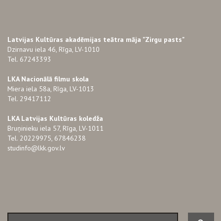
Latvijas Kultūras akadēmijas teātra māja "Zirgu pasts"
Dzirnavu iela 46, Rīga, LV-1010
Tel. 67243393
LKA Nacionālā filmu skola
Miera iela 58a, Rīga, LV-1013
Tel. 29417112
LKA Latvijas Kultūras koledža
Bruņinieku iela 57, Rīga, LV-1011
Tel. 20229975, 67846238
studinfo@lkk.gov.lv