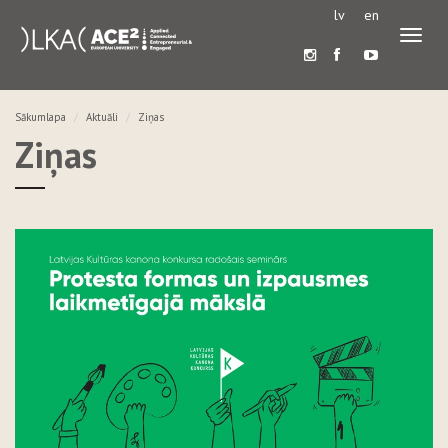
lv
en
Pārslē
navigā
Sākumlapa
Aktuāli
Ziņas
Ziņas