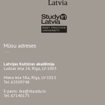
Mūsu adreses
Latvijas Kultūras akadēmija
Ludzas iela 24, Rīga, LV-1003
Miera iela 58a, Rīga, LV-1013
Tel. 63509748
E-pasts: lka@lka.edu.lv
Tel. 67140175