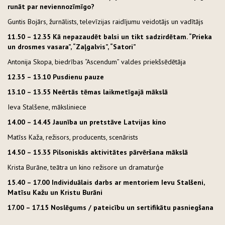
runāt par neviennozīmīgo?
Guntis Bojārs, žurnālists, televīzijas raidījumu veidotājs un vadītājs
11.50 – 12.35 Kā nepazaudēt balsi un tikt sadzirdētam. “Prieka
un drosmes vasara”, “Zaļgalvis”, “Satori”
Antonija Skopa, biedrības “Ascendum” valdes priekšsēdētāja
12.35 – 13.10 Pusdienu pauze
13.10 – 13.55 Neērtās tēmas laikmetīgajā mākslā
Ieva Stalšene, māksliniece
14.00 – 14.45 Jaunība un pretstāve Latvijas kino
Matīss Kaža, režisors, producents, scenārists
14.50 – 15.35 Pilsoniskās aktivitātes pārvēršana mākslā
Krista Burāne, teātra un kino režisore un dramaturģe
15.40 – 17.00 Individuālais darbs ar mentoriem Ievu Stalšeni,
Matīsu Kažu un Kristu Burāni
17.00 – 17.15 Noslēgums / pateicību un sertifikātu pasniegšana