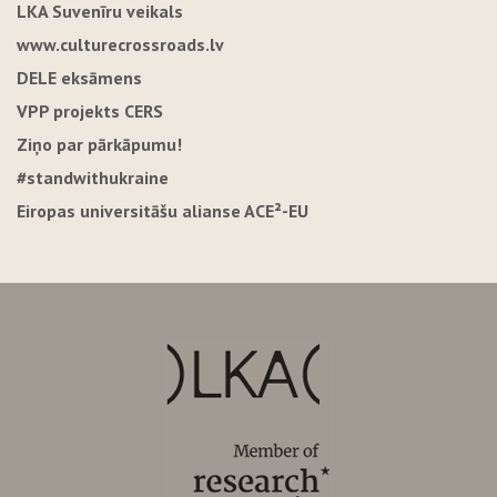
LKA Suvenīru veikals
www.culturecrossroads.lv
DELE eksāmens
VPP projekts CERS
Ziņo par pārkāpumu!
#standwithukraine
Eiropas universitāšu alianse ACE²-EU