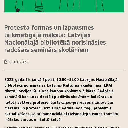
Protesta formas un izpausmes
laikmetīgajā mākslā: Latvijas
Nacionālajā bibliotēkā norisināsies
radošais seminārs skolēniem
11.01.2023
2023. gada 13. janvārī plkst. 10.00–17.00 Latvijas Nacionālajā
bibliotēkā norisināsies Latvijas Kultūras akadēmijas (LKA)
rīkotā Latvijas Kultūras kanona konkursa 2. kārta. Radošajā
seminārā konkursa rīkotāji piedāvās skolēniem kultūras un
radošā sektora profesionāļu lekcijas-pieredzes stāstus par
mākslas un protestu lomu sabiedrībai nozīmīgu problēmu
aktualizēšanā, kā arī par sociālā aktīvisma izpausmes formām
mākslas darbos un kultūrtelpā.
Radošo semināru organizē LKA kopā ar Latvijas Republikas Kultūras