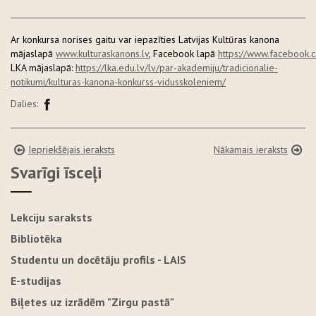
Ar konkursa norises gaitu var iepazīties Latvijas Kultūras kanona
mājaslapā
www.kulturaskanons.lv
, Facebook lapā
https://www.facebook.
LKA mājaslapā:
https://lka.edu.lv/lv/par-akademiju/tradicionalie-
notikumi/kulturas-kanona-konkurss-vidusskoleniem/
Dalies:
Iepriekšējais ieraksts
Nākamais ieraksts
Svarīgi īsceļi
Lekciju saraksts
Bibliotēka
Studentu un docētāju profils - LAIS
E-studijas
Biļetes uz izrādēm "Zirgu pastā"