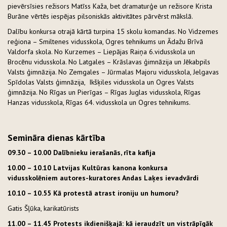
pievērsīsies režisors Matīss Kaža, bet dramaturģe un režisore Krista
Burāne vērtēs iespējas pilsoniskās aktivitātes pārvērst mākslā.
Dalību konkursa otrajā kārtā turpina 15 skolu komandas. No Vidzemes
reģiona – Smiltenes vidusskola, Ogres tehnikums un Ādažu Brīvā
Valdorfa skola. No Kurzemes – Liepājas Raiņa 6.vidusskola un
Brocēnu vidusskola. No Latgales – Krāslavas ģimnāzija un Jēkabpils
Valsts ģimnāzija. No Zemgales – Jūrmalas Majoru vidusskola, Jelgavas
Spīdolas Valsts ģimnāzija, Ikšķiles vidusskola un Ogres Valsts
ģimnāzija. No Rīgas un Pierīgas – Rīgas Juglas vidusskola, Rīgas
Hanzas vidusskola, Rīgas 64. vidusskola un Ogres tehnikums.
Semināra dienas kārtība
09.30 – 10.00 Dalībnieku ierašanās, rīta kafija
10.00 – 10.10 Latvijas Kultūras kanona konkursa
vidusskolēniem autores-kuratores Andas Laķes ievadvārdi
10.10 – 10.55 Kā protestā atrast ironiju un humoru?
Gatis Šļūka, karikatūrists
11.00 – 11.45 Protests ikdienišķajā: kā ieraudzīt un vistrāpīgāk