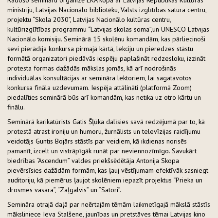
ministriju, Latvijas Nacionālo bibliotēku, Valsts izglītības satura centru,
projektu “Skola 2030”, Latvijas Nacionālo kultūras centru,
kultūrizglītības programmu “Latvijas skolas soma”,un UNESCO Latvijas
Nacionālo komisiju. Seminārā 15 skolēnu komandām, kas pārliecinoši
sevi pierādīja konkursa pirmajā kārtā, lekciju un pieredzes stāstu
formātā organizatori piedāvās iespēju paplašināt redzesloku, izzināt
protesta formas dažādās mākslas jomās, kā arī nodrošinās
individuālas konsultācijas ar semināra lektoriem, lai sagatavotos
konkursa fināla uzdevumam. Iespēja attālināti (platformā Zoom)
piedalīties seminārā būs arī komandām, kas netika uz otro kārtu un
finālu.
Seminārā karikatūrists Gatis Šļūka dalīsies savā redzējumā par to, kā
protestā atrast ironiju un humoru, žurnālists un televīzijas raidījumu
veidotājs Guntis Bojārs stāstīs par veidiem, kā ikdienas norisēs
pamanīt, izcelt un vistrāpīgāk runāt par neviennozīmīgo. Savukārt
biedrības “Ascendum” valdes priekšsēdētāja Antonija Skopa
pievērsīsies dažādām formām, kas ļauj vēstījumam efektīvāk sasniegt
auditoriju, kā piemērus ļaujot skolēniem iepazīt projektus “Prieka un
drosmes vasara”, “Zaļgalvis” un “Satori”.
Semināra otrajā daļā par neērtajām tēmām laikmetīgajā mākslā stāstīs
māksliniece Ieva Stalšene, jaunības un pretstāves tēmai Latvijas kino