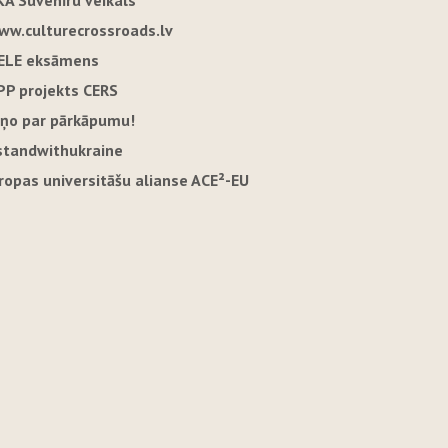
KA Suvenīru veikals
ww.culturecrossroads.lv
ELE eksāmens
PP projekts CERS
iņo par pārkāpumu!
standwithukraine
iropas universitāšu alianse ACE²-EU