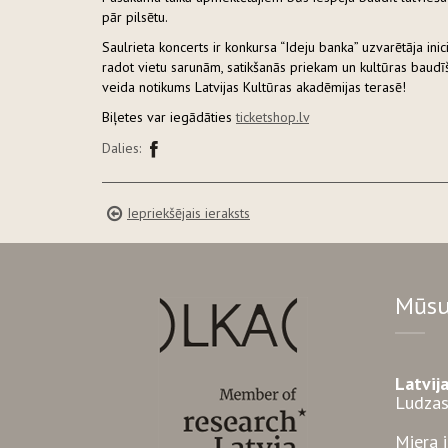
pār pilsētu.
Saulrieta koncerts ir konkursa “Ideju banka” uzvarētāja inic
radot vietu sarunām, satikšanās priekam un kultūras baudī
veida notikums Latvijas Kultūras akadēmijas terasē!
Biļetes var iegādāties
ticketshop.lv
Dalies:
Iepriekšējais ieraksts
Mūsu
Latvij
Ludzas
Miera 