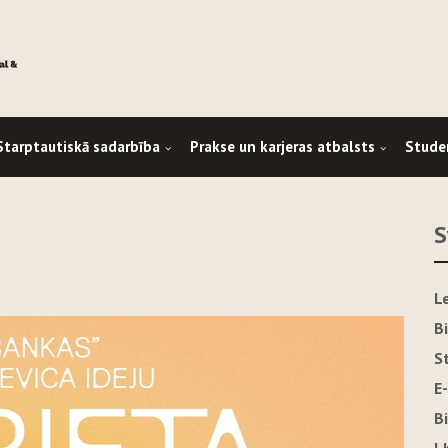
Starptautiskā sadarbība
Prakse un karjeras atbalsts
Stude
S
L
B
S
E
B