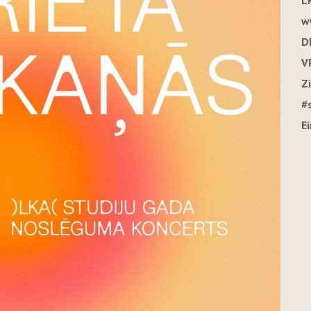
L
w
D
V
Z
#
E