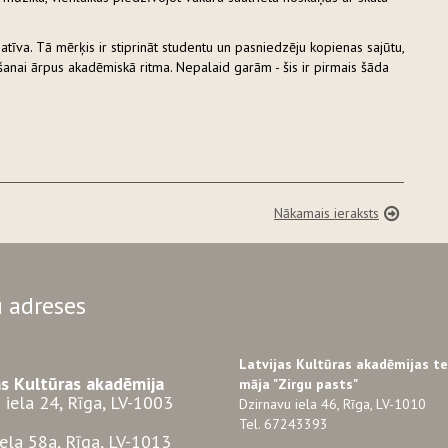
iatīva. Tā mērķis ir stiprināt studentu un pasniedzēju kopienas sajūtu,
šanai ārpus akadēmiskā ritma. Nepalaid garām - šis ir pirmais šāda
Nākamais ieraksts
 adreses
Latvijas Kultūras akadēmijas t
as Kultūras akadēmija
māja "Zirgu pasts"
 iela 24, Rīga, LV-1003
Dzirnavu iela 46, Rīga, LV-1010
Tel. 67243393
iela 58a, Rīga, LV-1013