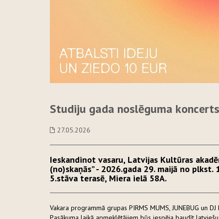
Studiju gada noslēguma koncerts
27.05.2026
Ieskandinot vasaru, Latvijas Kultūras akadē
(no)skaņās” - 2026.gada 29. maijā no plkst. 
5.stāva terasē, Miera ielā 58A.
Vakara programmā grupas PIRMS MUMS, JUNEBUG un DJ RI
Pasākuma laikā apmeklētājiem būs iespēja baudīt latviešu 