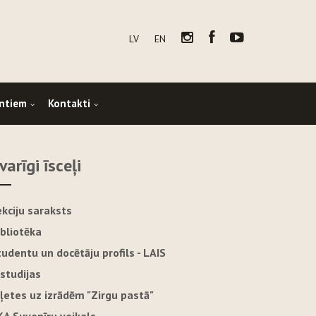
LV
EN
ntiem
Kontakti
varīgi īsceļi
ekciju saraksts
ibliotēka
tudentu un docētāju profils - LAIS
-studijas
iļetes uz izrādēm "Zirgu pastā"