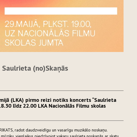
 Saulrieta (no)Skaņās
mijā (LKA) pirmo reizi notiks koncerts “Saulrieta
18.30 līdz 22.00 LKA Nacionālās Filmu skolas
KATS, radot daudzveidīgu un vasarīgu muzikālo noskaņu.
mūziku, vienlaikus piedzīvojot vakaru saulrieta noskaņās ar skatu