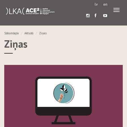
lv
en
Pārslē
navigā
Sākumlapa
Aktuāli
Ziņas
Ziņas