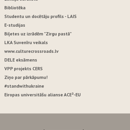
Bibliotēka
Studentu un docētāju profils - LAIS
E-studijas
Biļetes uz izrādēm "Zirgu pastā"
LKA Suvenīru veikals
www.culturecrossroads.lv
DELE eksāmens
VPP projekts CERS
Ziņo par pārkāpumu!
#standwithukraine
Eiropas universitāšu alianse ACE²-EU