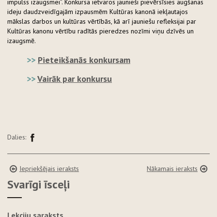
impulss izaugsmei”. Konkursa ietvaros jaunieši pievērsīsies augšanas
ideju daudzveidīgajām izpausmēm Kultūras kanonā iekļautajos
mākslas darbos un kultūras vērtībās, kā arī jauniešu refleksijai par
Kultūras kanonu vērtību radītās pieredzes nozīmi viņu dzīvēs un
izaugsmē.
>>
Pieteikšanās konkursam
>>
Vairāk par konkursu
Dalies:
Iepriekšējais ieraksts
Nākamais ieraksts
Svarīgi īsceļi
Lekciju saraksts