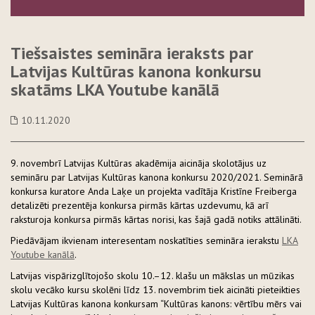
Tiešsaistes semināra ieraksts par
Latvijas Kultūras kanona konkursu
skatāms LKA Youtube kanālā
10.11.2020
9. novembrī Latvijas Kultūras akadēmija aicināja skolotājus uz
semināru par Latvijas Kultūras kanona konkursu 2020/2021. Seminārā
konkursa kuratore Anda Laķe un projekta vadītāja Kristīne Freiberga
detalizēti prezentēja konkursa pirmās kārtas uzdevumu, kā arī
raksturoja konkursa pirmās kārtas norisi, kas šajā gadā notiks attālināti.
Piedāvājam ikvienam interesentam noskatīties semināra ierakstu
LKA
Youtube kanālā
.
Latvijas vispārizglītojošo skolu 10.–12. klašu un mākslas un mūzikas
skolu vecāko kursu skolēni līdz 13. novembrim tiek aicināti pieteikties
Latvijas Kultūras kanona konkursam “Kultūras kanons: vērtību mērs vai