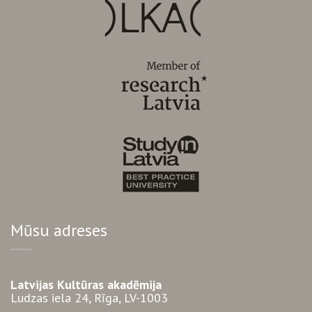
Mūsu adreses
Latvijas Kultūras akadēmija
Ludzas iela 24, Rīga, LV-1003