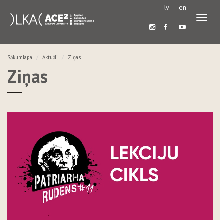
lv
en
Pārslē
navigā
Sākumlapa
Aktuāli
Ziņas
Ziņas