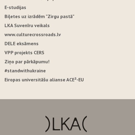
E-studijas
Biļetes uz izrādēm "Zirgu pastā"
LKA Suvenīru veikals
www.culturecrossroads.lv
DELE eksāmens
VPP projekts CERS
Ziņo par pārkāpumu!
#standwithukraine
Eiropas universitāšu alianse ACE²-EU