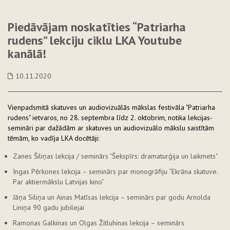
Piedāvājam noskatīties “Patriarha
rudens” lekciju ciklu LKA Youtube
kanālā!
10.11.2020
Vienpadsmitā skatuves un audiovizuālās mākslas festivāla "Patriarha
rudens" ietvaros, no 28. septembra līdz 2. oktobrim, notika lekcijas-
semināri par dažādām ar skatuves un audiovizuālo mākslu saistītām
tēmām, ko vadīja LKA docētāji:
Zanes Šiliņas lekcija / seminārs "Šekspīrs: dramaturģija un laikmets"
Ingas Pērkones lekcija – seminārs par monogrāfiju “Ekrāna skatuve.
Par aktiermākslu Latvijas kino”
Jāņa Siliņa un Ainas Matīsas lekcija – seminārs par godu Arnolda
Liniņa 90 gadu jubilejai
Ramonas Galkinas un Olgas Žitluhinas lekcija – seminārs