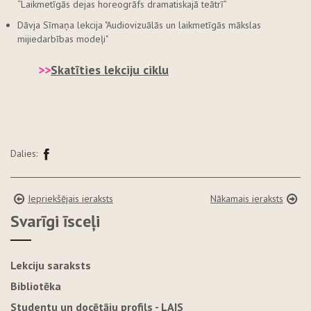
“Laikmetīgās dejas horeogrāfs dramatiskajā teātrī”
Dāvja Sīmaņa lekcija "Audiovizuālās un laikmetīgās mākslas
mijiedarbības modeļi"
>>
Skatīties lekciju ciklu
Dalies:
Iepriekšējais ieraksts
Nākamais ieraksts
Svarīgi īsceļi
Lekciju saraksts
Bibliotēka
Studentu un docētāju profils - LAIS