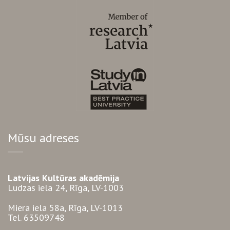
Mūsu adreses
Latvijas Kultūras akadēmija
Ludzas iela 24, Rīga, LV-1003
Miera iela 58a, Rīga, LV-1013
Tel. 63509748