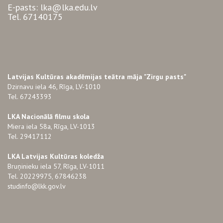
E-pasts: lka@lka.edu.lv
Tel. 67140175
Latvijas Kultūras akadēmijas teātra māja "Zirgu pasts"
Dzirnavu iela 46, Rīga, LV-1010
Tel. 67243393
LKA Nacionālā filmu skola
Miera iela 58a, Rīga, LV-1013
Tel. 29417112
LKA Latvijas Kultūras koledža
Bruņinieku iela 57, Rīga, LV-1011
Tel. 20229975, 67846238
studinfo@lkk.gov.lv