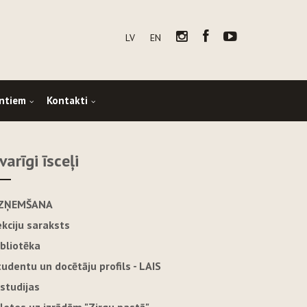
LV
EN
ntiem
Kontakti
varīgi īsceļi
ZŅEMŠANA
ekciju saraksts
ibliotēka
tudentu un docētāju profils - LAIS
-studijas