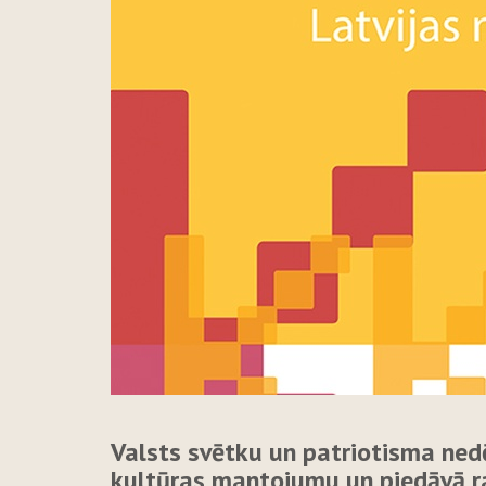
Valsts svētku un patriotisma nedē
kultūras mantojumu un piedāvā r