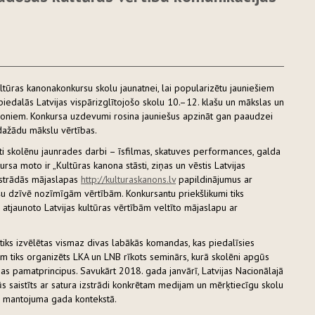
ultūras kanona
konkursu skolu jaunatnei, lai popularizētu jauniešiem
iedalās Latvijas vispārizglītojošo skolu 10.–12. klašu un mākslas un
ģioniem. Konkursa uzdevumi rosina jauniešus apzināt gan paaudzei
 dažādu mākslu vērtības.
īti skolēnu jaunrades darbi – īsfilmas, skatuves performances, galda
sa moto ir „Kultūras kanona stāsti, ziņas un vēstis Latvijas
zstrādās mājaslapas
http://kulturaskanons.lv
papildinājumus ar
ašu dzīvē nozīmīgām vērtībām. Konkursantu priekšlikumi tiks
s atjaunoto Latvijas kultūras vērtībām veltīto mājaslapu ar
tiks izvēlētas vismaz divas labākās komandas, kas piedalīsies
iem tiks organizēts LKA un LNB rīkots seminārs, kurā skolēni apgūs
as pamatprincipus. Savukārt 2018. gada janvārī, Latvijas Nacionālajā
ūs saistīts ar satura izstrādi konkrētam medijam un mērķtiecīgu skolu
as mantojuma gada kontekstā.