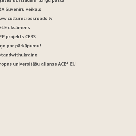
iļetes uz izrādēm "Zirgu pastā"
KA Suvenīru veikals
ww.culturecrossroads.lv
ELE eksāmens
PP projekts CERS
iņo par pārkāpumu!
standwithukraine
iropas universitāšu alianse ACE²-EU