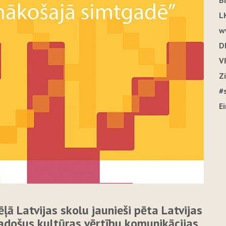
B
L
w
D
V
Z
#
E
ļā Latvijas skolu jaunieši pēta Latvijas
adošus kultūras vērtību komunikācijas