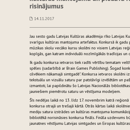
risinājumus
14.11.2017
Jau sesto gadu Latvijas Kultūras akadēmija rīko Latvijas K
svarīgus kultūras mantojuma artefaktus. Konkursā ik gadu p
mūzikas skolu vecāko kursu skolēni no visiem Latvijas re
kopīgās, gan katram individuāli nozīmīgākās tradīcijas un
Ik gadu konkursa ietvaros tiek radīti vērtību tematam velt
spēles (sadarbībā ar Brain Games Publishing). Šogad konkur
cilvēkiem nākamajā simtgadē". Konkursa ietvaros skolēni i
tekstuālu un vizuālu saturu par patstāvīgi izvēlētām un p
izmantoti, lai papildinātu šo Latvijas Nacionālās bibliotēka
jauniešiem piemērotu saturu un vēstījuma modeļiem.
Šīs nedēļas laikā no 13. līdz 17. novembrim katrā reģionā 
konkursa otrajā un trešajā kārtā. Otrās kārtas laikā skolēn
mediju satura izstrādes un kultūras mantojuma komunikācij
bibliotēkā norisināsies konkursa fināls. Fināla uzdevums b
jaunatnes vēstījumu Latvijas simtgades un Eiropas kultūr