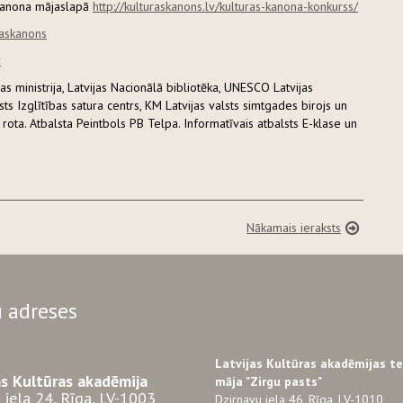
s kanona mājaslapā
http://kulturaskanons.lv/kulturas-kanona-konkurss/
raskanons
v
s ministrija, Latvijas Nacionālā bibliotēka, UNESCO Latvijas
lsts Izglītības satura centrs, KM Latvijas valsts simtgades birojs un
rota. Atbalsta Peintbols PB Telpa. Informatīvais atbalsts E-klase un
Nākamais ieraksts
 adreses
Latvijas Kultūras akadēmijas t
as Kultūras akadēmija
māja "Zirgu pasts"
 iela 24, Rīga, LV-1003
Dzirnavu iela 46, Rīga, LV-1010