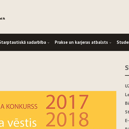
Starptautiskā sadarbība
Prakse un karjeras atbalsts
Stude
S
U
L
B
S
E