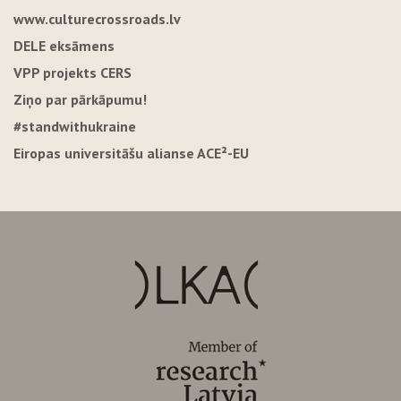
www.culturecrossroads.lv
DELE eksāmens
VPP projekts CERS
Ziņo par pārkāpumu!
#standwithukraine
Eiropas universitāšu alianse ACE²-EU