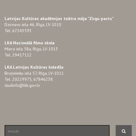
Latvijas Kultūras akadēmijas teātra māja "Zirgu pasts"
Dzirnavu iela 46, Rīga, LV-1010
Tel. 67243393
LKA Nacionālā filmu skola
Miera iela 58a, Rīga, LV-1013
Tel. 29417112
LKA Latvijas Kultūras koledža
Bruņinieku iela 57, Rīga, LV-1011
Tel. 20229975, 67846238
studinfo@lkk.gov.lv