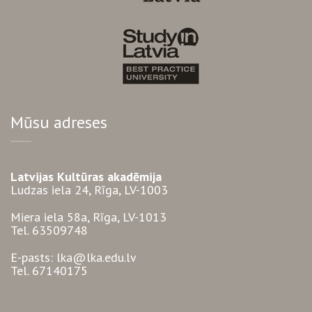
Mūsu adreses
Latvijas Kultūras akadēmija
Ludzas iela 24, Rīga, LV-1003
Miera iela 58a, Rīga, LV-1013
Tel. 63509748
E-pasts: lka@lka.edu.lv
Tel. 67140175