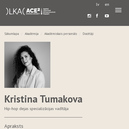
lv
en
Pārslē
navigā
Sākumlapa
Akadēmija
Akadēmiskais personāls
Docētāji
Kristina Tumakova
Hip-hop dejas specializācijas vadītāja
Apraksts