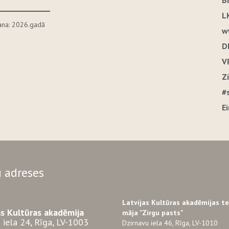
B
L
na: 2026.gadā
w
D
V
Z
#
E
 adreses
Latvijas Kultūras akadēmijas t
as Kultūras akadēmija
māja "Zirgu pasts"
 iela 24, Rīga, LV-1003
Dzirnavu iela 46, Rīga, LV-1010