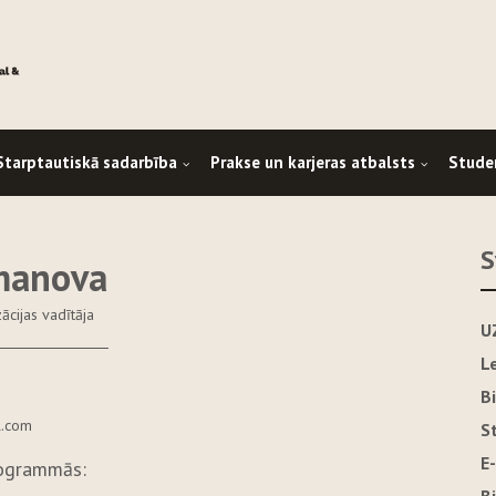
Starptautiskā sadarbība
Prakse un karjeras atbalsts
Stude
S
imanova
ācijas vadītāja
U
L
B
l.com
S
E
rogrammās: