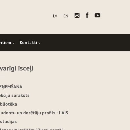
LV
EN
ntiem
Kontakti
varīgi īsceļi
ZŅEMŠANA
ekciju saraksts
ibliotēka
tudentu un docētāju profils - LAIS
-studijas