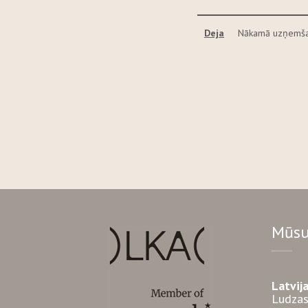
Deja
Nākamā uzņemša
Mūsu
Latvij
Ludzas