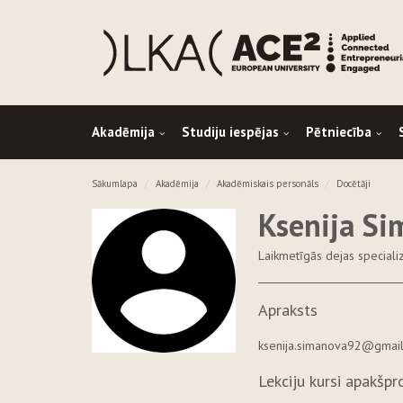
Akadēmija
Studiju iespējas
Pētniecība
Sākumlapa
Akadēmija
Akadēmiskais personāls
Docētāji
Ksenija S
Laikmetīgās dejas specializ
Apraksts
ksenija.simanova92@gmai
Lekciju kursi apakšp