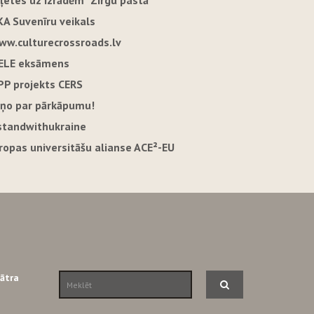
iļetes uz izrādēm "Zirgu pastā"
KA Suvenīru veikals
ww.culturecrossroads.lv
ELE eksāmens
PP projekts CERS
iņo par pārkāpumu!
standwithukraine
iropas universitāšu alianse ACE²-EU
eātra