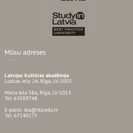
Mūsu adreses
Latvijas Kultūras akadēmija
Ludzas iela 24, Rīga, LV-1003
Miera iela 58a, Rīga, LV-1013
Tel. 63509748
E-pasts: lka@lka.edu.lv
Tel. 67140175