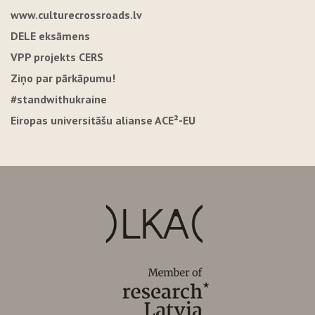
www.culturecrossroads.lv
DELE eksāmens
VPP projekts CERS
Ziņo par pārkāpumu!
#standwithukraine
Eiropas universitāšu alianse ACE²-EU