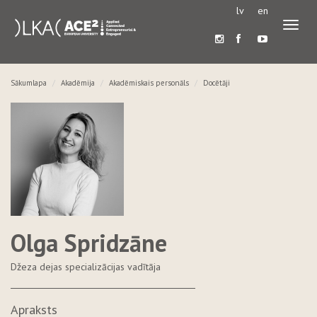
lv
en
Pārslē
navigā
Sākumlapa
Akadēmija
Akadēmiskais personāls
Docētāji
Olga Spridzāne
Džeza dejas specializācijas vadītāja
Apraksts