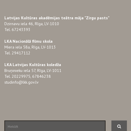
Latvijas Kultūras akadēmijas teātra māja "Zirgu pasts"
Dzirnavu iela 46, Rīga, LV-1010
Tel. 67243393
LKA Nacionālā filmu skola
Miera iela 58a, Rīga, LV-1013
Tel. 29417112
LKA Latvijas Kultūras koledža
Bruņinieku iela 57, Rīga, LV-1011
Tel. 20229975, 67846238
studinfo@lkk.gov.lv