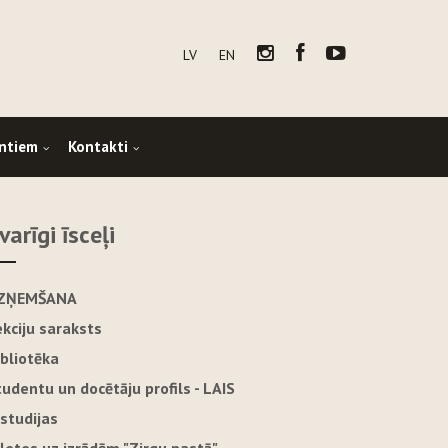
LV
EN
ntiem
Kontakti
varīgi īsceļi
ZŅEMŠANA
ekciju saraksts
ibliotēka
tudentu un docētāju profils - LAIS
-studijas