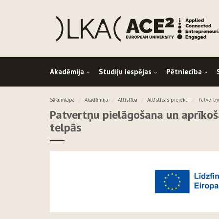
Akadēmija
Studiju iespējas
Pētniecība
Sākumlapa
Akadēmija
Attīstība
Attīstības projekti
Patvertņ
Patvertņu pielāgošana un aprīkoš
telpās