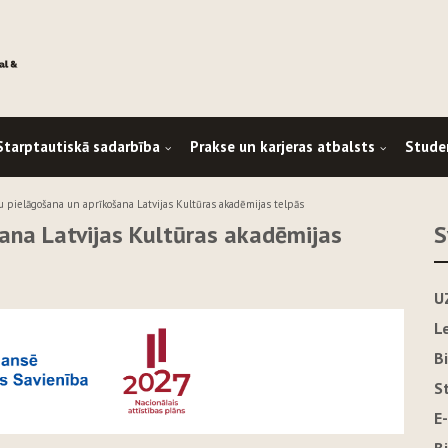
Starptautiskā sadarbība
Prakse un karjeras atbalsts
Stude
u pielāgošana un aprīkošana Latvijas Kultūras akadēmijas telpās
ana Latvijas Kultūras akadēmijas
S
U
L
B
S
E