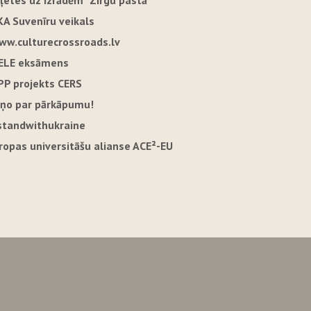
iļetes uz izrādēm "Zirgu pastā"
KA Suvenīru veikals
ww.culturecrossroads.lv
ELE eksāmens
PP projekts CERS
iņo par pārkāpumu!
standwithukraine
iropas universitāšu alianse ACE²-EU