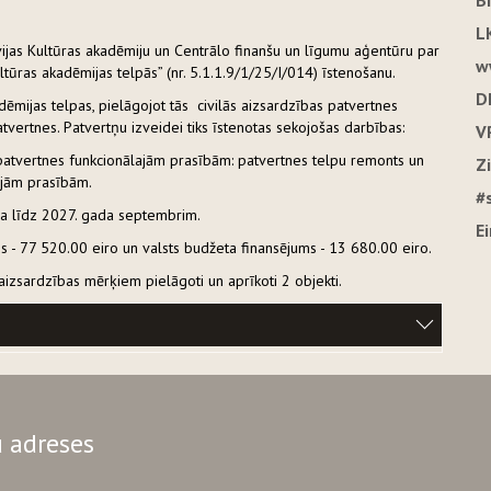
B
L
vijas Kultūras akadēmiju un Centrālo finanšu un līgumu aģentūru par
w
tūras akadēmijas telpās” (nr. 5.1.1.9/1/25/I/014) īstenošanu.
D
adēmijas telpas, pielāgojot tās civilās aizsardzības patvertnes
tvertnes. Patvertņu izveidei tiks īstenotas sekojošas darbības:
V
s patvertnes funkcionālajām prasībām: patvertnes telpu remonts un
Z
lajām prasībām.
#
ra līdz 2027. gada septembrim.
E
ms - 77 520.00 eiro un valsts budžeta finansējums - 13 680.00 eiro.
s aizsardzības mērķiem pielāgoti un aprīkoti 2 objekti.
 adreses