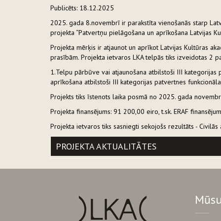
Publicēts: 18.12.2025
2025. gada 8.novembrī ir parakstīta vienošanās starp Lat
projekta “Patvertņu pielāgošana un aprīkošana Latvijas Kul
Projekta mērķis ir atjaunot un aprīkot Latvijas Kultūras ak
prasībām. Projekta ietvaros LKA telpās tiks izveidotas 2 pa
1.Telpu pārbūve vai atjaunošana atbilstoši III kategorija
aprīkošana atbilstoši III kategorijas patvertnes funkcionā
Projekts tiks īstenots laika posmā no 2025. gada novemb
Projekta finansējums: 91 200,00 eiro, t.sk. ERAF finansēju
Projekta ietvaros tiks sasniegti sekojošs rezultāts - Civilā
PROJEKTA AKTUALITĀTES
Mūsu