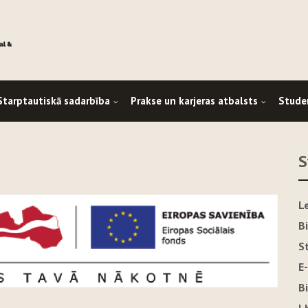
Starptautiskā sadarbība
Prakse un karjeras atbalsts
Stude
S
L
B
S
E
B