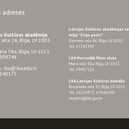
 adreses
Latvijas Kultūras akadēmijas t
as Kultūras akadēmija
māja "Zirgu pasts"
 iela 24, Rīga, LV-1003
Dzirnavu iela 46, Rīga, LV-1010
Tel. 67243393
iela 58a, Rīga, LV-1013
3509748
LKA Nacionālā filmu skola
Miera iela 58a, Rīga, LV-1013
s: lka@lka.edu.lv
Tel. 29417112
7140175
LKA Latvijas Kultūras koledža
Bruņinieku iela 57, Rīga, LV-1011
Tel. 20229975, 67846238
studinfo@lkk.gov.lv