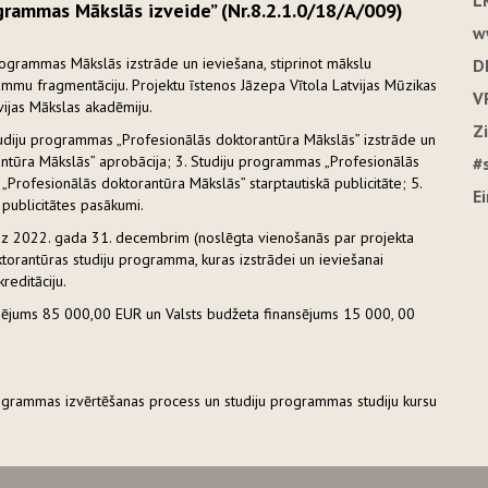
L
grammas Mākslās izveide” (Nr.8.2.1.0/18/A/009)
w
rogrammas Mākslās izstrāde un ieviešana, stiprinot mākslu
D
ammu fragmentāciju. Projektu īstenos Jāzepa Vītola Latvijas Mūzikas
V
vijas Mākslas akadēmiju.
Z
tudiju programmas „Profesionālās doktorantūra Mākslās” izstrāde un
ntūra Mākslās” aprobācija; 3. Studiju programmas „Profesionālās
#
„Profesionālās doktorantūra Mākslās” starptautiskā publicitāte; 5.
E
 publicitātes pasākumi.
līdz 2022. gada 31. decembrim (noslēgta vienošanās par projekta
ktorantūras studiju programma, kuras izstrādei un ieviešanai
reditāciju.
nsējums 85 000,00 EUR un Valsts budžeta finansējums 15 000, 00
programmas izvērtēšanas process un studiju programmas studiju kursu