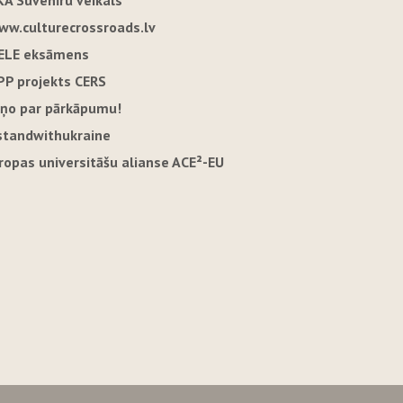
KA Suvenīru veikals
ww.culturecrossroads.lv
ELE eksāmens
PP projekts CERS
iņo par pārkāpumu!
standwithukraine
iropas universitāšu alianse ACE²-EU