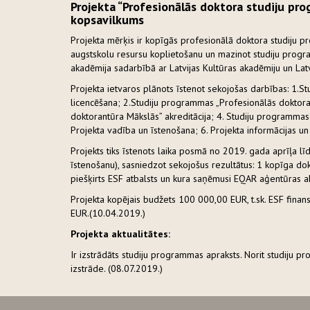
Projekta “Profesionālās doktora studiju pro
kopsavilkums
Projekta mērķis ir kopīgās profesionālā doktora studiju p
augstskolu resursu koplietošanu un mazinot studiju progr
akadēmija sadarbībā ar Latvijas Kultūras akadēmiju un Lat
Projekta ietvaros plānots īstenot sekojošas darbības: 1.S
licencēšana; 2.Studiju programmas „Profesionālās doktora
doktorantūra Mākslās” akreditācija; 4. Studiju programmas 
Projekta vadība un īstenošana; 6. Projekta informācijas un
Projekts tiks īstenots laika posmā no 2019. gada aprīļa 
īstenošanu), sasniedzot sekojošus rezultātus: 1 kopīga do
piešķirts ESF atbalsts un kura saņēmusi EQAR aģentūras ak
Projekta kopējais budžets 100 000,00 EUR, t.sk. ESF fina
EUR.(10.04.2019.)
Projekta aktualitātes:
Ir izstrādāts studiju programmas apraksts. Norit studiju 
izstrāde. (08.07.2019.)