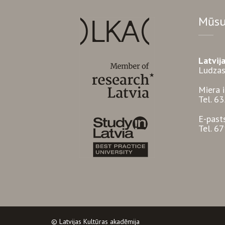
Mūsu
Latvij
Ludzas
Miera 
Tel. 6
E-past
Tel. 6
© Latvijas Kultūras akadēmija