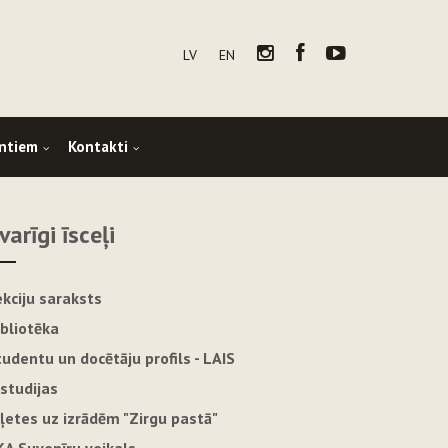
LV
EN
ntiem
Kontakti
varīgi īsceļi
ekciju saraksts
ibliotēka
tudentu un docētāju profils - LAIS
-studijas
iļetes uz izrādēm "Zirgu pastā"