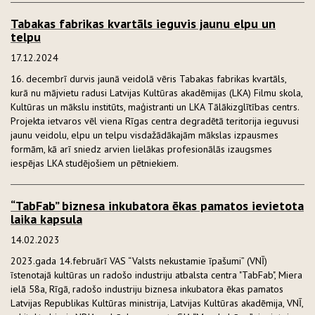
Tabakas fabrikas kvartāls ieguvis jaunu elpu un
telpu
17.12.2024
16. decembrī durvis jaunā veidolā vēris Tabakas fabrikas kvartāls,
kurā nu mājvietu radusi Latvijas Kultūras akadēmijas (LKA) Filmu skola,
Kultūras un mākslu institūts, maģistranti un LKA Tālākizglītības centrs.
Projekta ietvaros vēl viena Rīgas centra degradētā teritorija ieguvusi
jaunu veidolu, elpu un telpu visdažādākajām mākslas izpausmes
formām, kā arī sniedz arvien lielākas profesionālās izaugsmes
iespējas LKA studējošiem un pētniekiem.
“TabFab” biznesa inkubatora ēkas pamatos ievietota
laika kapsula
14.02.2023
2023.gada 14.februārī VAS “Valsts nekustamie īpašumi” (VNĪ)
īstenotajā kultūras un radošo industriju atbalsta centra "TabFab", Miera
ielā 58a, Rīgā, radošo industriju biznesa inkubatora ēkas pamatos
Latvijas Republikas Kultūras ministrija, Latvijas Kultūras akadēmija, VNĪ,