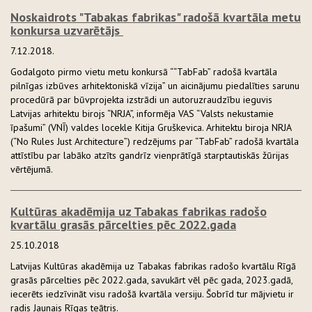
Noskaidrots "Tabakas fabrikas" radošā kvartāla metu
konkursa uzvarētājs
7.12.2018.
Godalgoto pirmo vietu metu konkursā ““TabFab” radošā kvartāla
pilnīgas izbūves arhitektoniskā vīzija” un aicinājumu piedalīties sarunu
procedūrā par būvprojekta izstrādi un autoruzraudzību ieguvis
Latvijas arhitektu birojs “NRJA”, informēja VAS “Valsts nekustamie
īpašumi” (VNĪ) valdes locekle Kitija Gruškevica. Arhitektu biroja NRJA
(“No Rules Just Architecture”) redzējums par “TabFab” radošā kvartāla
attīstību par labāko atzīts gandrīz vienprātīgā starptautiskās žūrijas
vērtējumā.
Kultūras akadēmija uz Tabakas fabrikas radošo
kvartālu grasās pārcelties pēc 2022.gada
25.10.2018
Latvijas Kultūras akadēmija uz Tabakas fabrikas radošo kvartālu Rīgā
grasās pārcelties pēc 2022.gada, savukārt vēl pēc gada, 2023.gadā,
iecerēts iedzīvināt visu radošā kvartāla versiju. Šobrīd tur mājvietu ir
radis Jaunais Rīgas teātris.