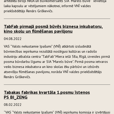
arhitektu birojs NRJA un būvkomersants SIA “Marels būve” ievietoja
laika kapsulu ar vēstījumiem nākotnei, informē VNĪ valdes
priekšsēdētājs Renārs Griškevičs.
TabFab pirmajā posmā būvēs biznesa inkubatoru,
kino skolu un filmēšanas paviljonu
04.08.2022
VAS “Valsts nekustamie īpašumi” (VNĪ) atkārtoti izsludinātā
būvniecības iepirkuma rezultātā noslēgusi kultūras un radošo
industriju atbalsta centra "TabFab" Miera ielā 58a, Rīgā, izveides pirmā
posma būvdarbu līgumu ar SIA “Marels būve”. Pirmā posma ietvaros
veiks biznesa inkubatora un kino skolas ēku pārbūvi un izbūvēs
atsevišķu filmēšanas paviljonu, norāda VNĪ valdes priekšsēdētājs
Renārs Griškevičs.
Tabakas fabrikas kvartāla 1.posmu īstenos
PS BI_ZENG
08.02.2022
“VAS “Valsts nekustamie īpašumi” (VNĪ) iepirkumu komisija ir izvērtējusi