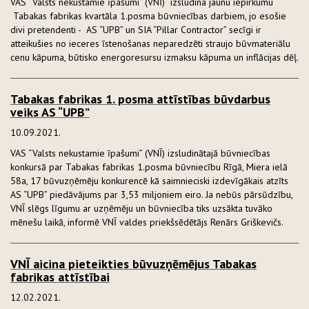
VAS “Valsts nekustamie īpašumi” (VNĪ) izsludina jaunu iepirkumu
Tabakas fabrikas kvartāla 1.posma būvniecības darbiem, jo esošie
divi pretendenti - AS “UPB” un SIA “Pillar Contractor” secīgi ir
atteikušies no ieceres īstenošanas neparedzēti straujo būvmateriālu
cenu kāpuma, būtisko energoresursu izmaksu kāpuma un inflācijas dēļ.
Tabakas fabrikas 1. posma attīstības būvdarbus
veiks AS “UPB”
10.09.2021.
VAS “Valsts nekustamie īpašumi” (VNĪ) izsludinātajā būvniecības
konkursā par Tabakas fabrikas 1.posma būvniecību Rīgā, Miera ielā
58a, 17 būvuzņēmēju konkurencē kā saimnieciski izdevīgākais atzīts
AS “UPB” piedāvājums par 3,53 miljoniem eiro. Ja nebūs pārsūdzību,
VNĪ slēgs līgumu ar uzņēmēju un būvniecība tiks uzsākta tuvāko
mēnešu laikā, informē VNĪ valdes priekšsēdētājs Renārs Griškevičs.
VNĪ aicina pieteikties būvuzņēmējus Tabakas
fabrikas attīstībai
12.02.2021.