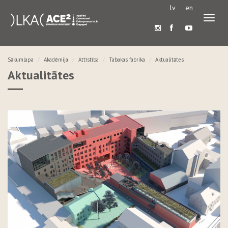
lv
en
Pārslē
navigā
Sākumlapa
Akadēmija
Attīstība
Tabakas fabrika
Aktualitātes
Aktualitātes