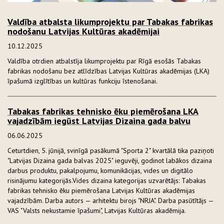
Valdība atbalsta likumprojektu par Tabakas fabrikas
nodošanu Latvijas Kultūras akadēmijai
10.12.2025
Valdība otrdien atbalstīja likumprojektu par Rīgā esošās Tabakas
fabrikas nodošanu bez atlīdzības Latvijas Kultūras akadēmijas (LKA)
īpašumā izglītības un kultūras funkciju īstenošanai.
Tabakas fabrikas tehnisko ēku piemērošana LKA
vajadzībām iegūst Latvijas Dizaina gada balvu
06.06.2025
Ceturtdien, 5. jūnijā, svinīgā pasākumā "Sporta 2" kvartālā tika paziņoti
"Latvijas Dizaina gada balvas 2025" ieguvēji, godinot labākos dizaina
darbus produktu, pakalpojumu, komunikācijas, vides un digitālo
risinājumu kategorijās.Vides dizaina kategorijas uzvarētājs: Tabakas
fabrikas tehnisko ēku piemērošana Latvijas Kultūras akadēmijas
vajadzībām. Darba autors — arhitektu birojs "NRJA". Darba pasūtītājs —
VAS "Valsts nekustamie īpašumi", Latvijas Kultūras akadēmija.