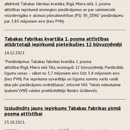
atkārtotā Tabakas fabrikas kvartāla, Rīgā, Miera ielā, 1. posma
attīstības iepirkumā iesniegtos piedāvājumus un par saimnieciski
visizdevīgāko ir atzinusi pilnsabiedrības (PS) “BI_ZENG” piedāvājumu
par 3,85 miljoniem eiro (bez PVN).
Tabakas fabrikas kvartāla 1. posma attīstības
atkārtotajā iepirkumā pieteikušies 12 būvuzņēmēji
14.12.2021
“Piedāvājumus Tabakas fabrikas kvartāla 1. posma
attīstībai Rīgā, Miera ielā 58a, iesnieguši 12 būvuzņēmēji. Piedāvātās
līgumu cenas – sākot no 3,7 miljoniem eiro līdz 5,4 miljoniem eiro
(bez PVN). Par iepirkuma uzvarētāju un līguma summu varēs runāt
tikai pēc piedāvājumu izvērtēšanas”, informē VAS “Valsts nekustamie
īpašumi”(VNĪ) valdes priekšsēdētājs Renārs Griškevičs.
Izsludināts jauns iepirkums Tabakas fabrikas pirmā
posma attīstībai
25.10.2021.