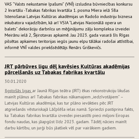
VAS “Valsts nekustamie īpašumi” (VNĪ) izsludina būvniecības konkursu
2 kvartālu -Tabakas fabrikas kvartāla 1. posma Miera ielā 58a
īstenošanai Latvijas Kultūras akadēmijas un Radošo industriju biznesa
inkubatora vajadzībām, kā arī VSIA “Latvijas Nacionālā opera un
balets” dekorāciju darbnīcu un mēģinājumu zāļu kompleksa izveidei
Meirānu ielā 2, Šķirotavas apkaimē. Jau 2023. gada vasarā šīs Rīgas
pilsētas apkaimes teritorijas iegūs jaunu elpu tālākai radošai attīstībai,
informē VNĪ valdes priekšsēdētājs Renārs Griškevičs.
JRT pārbūves ligu dēļ kavēsies Kultūras akadēmijas
pārcelšanās uz Tabakas fabrikas kvartālu
30.01.2020
Ilgstošās ligas
ar Jaunā Rīgas teātra (JRT) ēkas rekonstrukciju likušas
mainīt plānus arī Tabakas fabrikas nākamajiem „iedzīvotājiem” –
Latvijas Kultūras akadēmijai, kas tur plāno ievākties pēc JRT
atgriešanās vēsturiskajā Lāčplēša ielas namā. Spriedzi pastiprina fakts,
ka Tabakas fabrikas kvartāla izveidei piesaistīti pieci miljoni Eiropas
fondu naudas, kas jāapgūst līdz 2023. gadam. Tādēļ nācies mainīt
darbu kārtību, un jurģi būs jāatliek vēl par vairākiem gadiem.