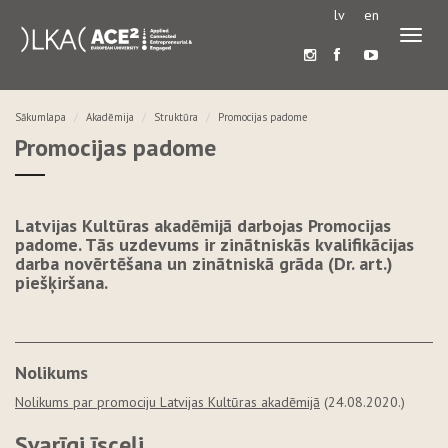
lv
en
Pārslē
navigā
Sākumlapa
Akadēmija
Struktūra
Promocijas padome
Promocijas padome
Latvijas Kultūras akadēmijā darbojas Promocijas
padome. Tās uzdevums ir zinātniskās kvalifikācijas
darba novērtēšana un zinātniskā grāda (Dr. art.)
piešķiršana.
Nolikums
Nolikums par promociju Latvijas Kultūras akadēmijā
(24.08.2020.)
Svarīgi īsceļi