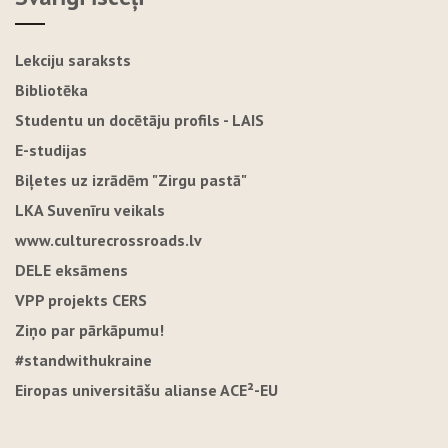
Lekciju saraksts
Bibliotēka
Studentu un docētāju profils - LAIS
E-studijas
Biļetes uz izrādēm "Zirgu pastā"
LKA Suvenīru veikals
www.culturecrossroads.lv
DELE eksāmens
VPP projekts CERS
Ziņo par pārkāpumu!
#standwithukraine
Eiropas universitāšu alianse ACE²-EU