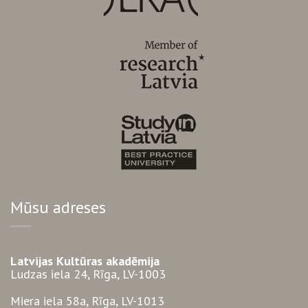
Mūsu adreses
Latvijas Kultūras akadēmija
Ludzas iela 24, Rīga, LV-1003
Miera iela 58a, Rīga, LV-1013