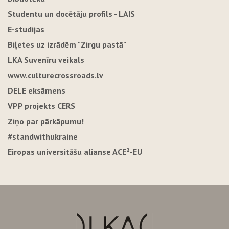
Studentu un docētāju profils - LAIS
E-studijas
Biļetes uz izrādēm "Zirgu pastā"
LKA Suvenīru veikals
www.culturecrossroads.lv
DELE eksāmens
VPP projekts CERS
Ziņo par pārkāpumu!
#standwithukraine
Eiropas universitāšu alianse ACE²-EU