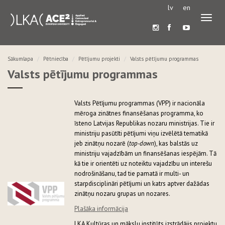
lv
en
Pārslē
navigā
Sākumlapa
Pētniecība
Pētījumu projekti
Valsts pētījumu programmas
Valsts pētījumu programmas
Valsts Pētījumu programmas (VPP) ir nacionāla
mēroga zinātnes finansēšanas programma, ko
īsteno Latvijas Republikas nozaru ministrijas. Tie ir
ministriju pasūtīti pētījumi viņu izvēlētā tematikā
jeb zinātņu nozarē (
top-down
), kas balstās uz
ministriju vajadzībām un finansēšanas iespējām. Tā
kā tie ir orientēti uz noteiktu vajadzību un interešu
nodrošināšanu, tad tie pamatā ir multi- un
starpdisciplināri pētījumi un katrs aptver dažādas
zinātņu nozaru grupas un nozares.
Plašāka informācija
LKA Kultūras un mākslu institūts izstrādājis projektu