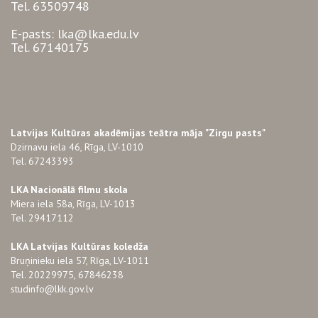
Tel. 63509748
E-pasts: lka@lka.edu.lv
Tel. 67140175
Latvijas Kultūras akadēmijas teātra māja "Zirgu pasts"
Dzirnavu iela 46, Rīga, LV-1010
Tel. 67243393
LKA Nacionālā filmu skola
Miera iela 58a, Rīga, LV-1013
Tel. 29417112
LKA Latvijas Kultūras koledža
Bruņinieku iela 57, Rīga, LV-1011
Tel. 20229975, 67846238
studinfo@lkk.gov.lv