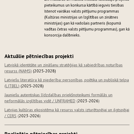
pieteikumus un konkursa kārtībā ieguvis tiesības
īstenot vairākas valsts pētījumu programmas
(Kultūras ministrijas un Izglītības un zinātnes
ministrijas) gan kā vadošais partneris (kopumā
vadītas četras valsts pētījumu programmas), gan kā
konsorcija dalībnieks.
Aktuālie pētniecības projekti
Latviskā identitāte un zināšanu stratēģijas kā sabiedrības noturības
resurss (NAMS)
(2025-2028)
Latviešu literatūra kā piederība: personības, poētika un publiskā telpa
(LITBEL)
(2025-2028)
Jauniešu autentiskas līdzdalības priekšnoteikumi formālās un
neformālās izglītības vidē / UNFRAMED
(
2023-2026
)
Latvijas kultūras ekosistēma kā resurss valsts izturētspējai un ilgtspējai
/ CERS
(
2023-2026
)
Realizētie pētniecības projekti