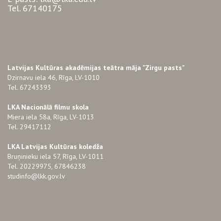
Tel. 67140175
Latvijas Kultūras akadēmijas teātra māja "Zirgu pasts"
Dzirnavu iela 46, Rīga, LV-1010
Tel. 67243393
LKA Nacionālā filmu skola
Miera iela 58a, Rīga, LV-1013
Tel. 29417112
LKA Latvijas Kultūras koledža
Bruņinieku iela 57, Rīga, LV-1011
Tel. 20229975, 67846238
studinfo@lkk.gov.lv