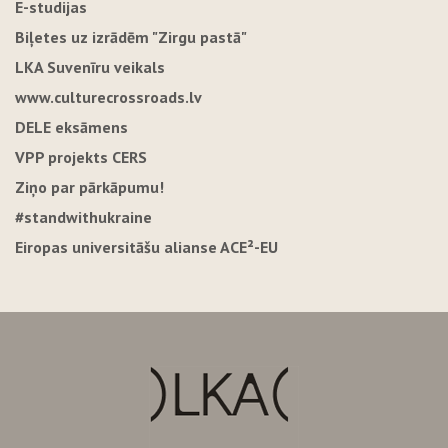
E-studijas
Biļetes uz izrādēm "Zirgu pastā"
LKA Suvenīru veikals
www.culturecrossroads.lv
DELE eksāmens
VPP projekts CERS
Ziņo par pārkāpumu!
#standwithukraine
Eiropas universitāšu alianse ACE²-EU