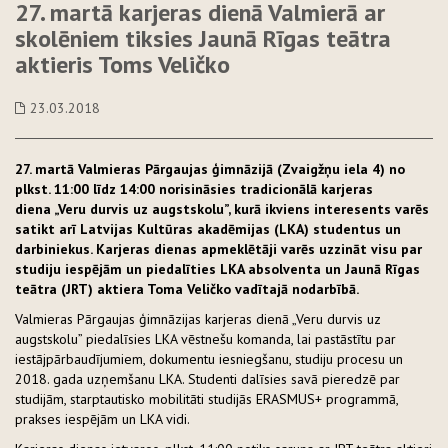
27. martā karjeras dienā Valmierā ar
skolēniem tiksies Jaunā Rīgas teātra
aktieris Toms Veličko
23.03.2018
27. martā Valmieras Pārgaujas ģimnāzijā (Zvaigžņu iela 4) no
plkst. 11:00 līdz 14:00 norisināsies tradicionālā karjeras
diena „Veru durvis uz augstskolu”, kurā ikviens interesents varēs
satikt arī Latvijas Kultūras akadēmijas (LKA) studentus un
darbiniekus. Karjeras dienas apmeklētāji varēs uzzināt visu par
studiju iespējām un piedalīties LKA absolventa un Jaunā Rīgas
teātra (JRT) aktiera Toma Veličko vadītajā nodarbībā.
Valmieras Pārgaujas ģimnāzijas karjeras dienā „Veru durvis uz
augstskolu” piedalīsies LKA vēstnešu komanda, lai pastāstītu par
iestājpārbaudījumiem, dokumentu iesniegšanu, studiju procesu un
2018. gada uzņemšanu LKA. Studenti dalīsies savā pieredzē par
studijām, starptautisko mobilitāti studijās ERASMUS+ programmā,
prakses iespējām un LKA vidi.