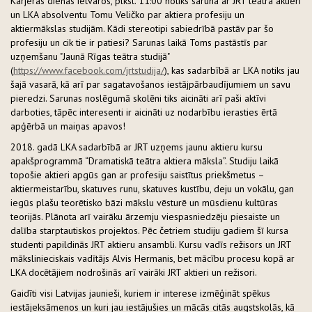
Karjeras dienas ietvaros, plkst. 11:00 notiks saruna ar JRT teātra aktieri
un LKA absolventu Tomu Veličko par aktiera profesiju un
aktiermākslas studijām. Kādi stereotipi sabiedrībā pastāv par šo
profesiju un cik tie ir patiesi? Sarunas laikā Toms pastāstīs par
uzņemšanu "Jaunā Rīgas teātra studijā"
(
https://www.facebook.com/jrtstudija/
), kas sadarbībā ar LKA notiks jau
šajā vasarā, kā arī par sagatavošanos iestājpārbaudījumiem un savu
pieredzi. Sarunas noslēgumā skolēni tiks aicināti arī paši aktīvi
darboties, tāpēc interesenti ir aicināti uz nodarbību ierasties ērtā
apģērbā un maiņas apavos!
2018. gadā LKA sadarbībā ar JRT uzņems jaunu aktieru kursu
apakšprogrammā “Dramatiskā teātra aktiera māksla”. Studiju laikā
topošie aktieri apgūs gan ar profesiju saistītus priekšmetus –
aktiermeistarību, skatuves runu, skatuves kustību, deju un vokālu, gan
iegūs plašu teorētisko bāzi mākslu vēsturē un mūsdienu kultūras
teorijās. Plānota arī vairāku ārzemju viespasniedzēju piesaiste un
dalība starptautiskos projektos. Pēc četriem studiju gadiem šī kursa
studenti papildinās JRT aktieru ansambli. Kursu vadīs režisors un JRT
mākslinieciskais vadītājs Alvis Hermanis, bet mācību procesu kopā ar
LKA docētājiem nodrošinās arī vairāki JRT aktieri un režisori.
Gaidīti visi Latvijas jaunieši, kuriem ir interese izmēģināt spēkus
iestājeksāmenos un kuri jau iestājušies un mācās citās augstskolās, kā