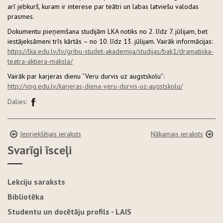
arī jebkurš, kuram ir interese par teātri un labas latviešu valodas
prasmes.
Dokumentu pieņemšana studijām LKA notiks no 2. līdz 7. jūlijam, bet
iestājeksāmeni trīs kārtās – no 10. līdz 13. jūlijam. Vairāk informācijas:
https://lka.edu.lv/lv/gribu-studet-akademija/studijas/bak1/dramatiska-
teatra-aktiera-maksla/
Vairāk par karjeras dienu “Veru durvis uz augstskolu”:
http://vpg.edu.lv/karjeras-diena-veru-durvis-uz-augstskolu/
Dalies:
Iepriekšējais ieraksts
Nākamais ieraksts
Svarīgi īsceļi
Lekciju saraksts
Bibliotēka
Studentu un docētāju profils - LAIS