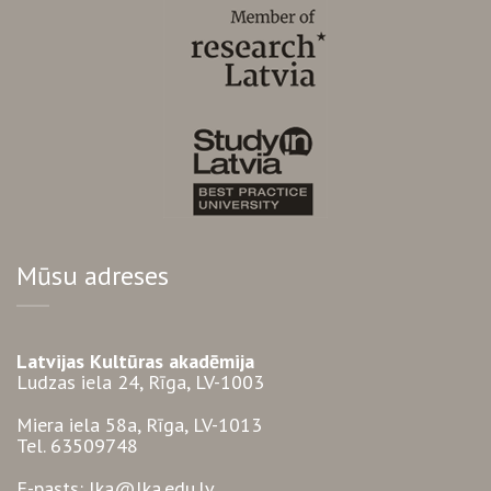
Mūsu adreses
Latvijas Kultūras akadēmija
Ludzas iela 24, Rīga, LV-1003
Miera iela 58a, Rīga, LV-1013
Tel. 63509748
E-pasts: lka@lka.edu.lv