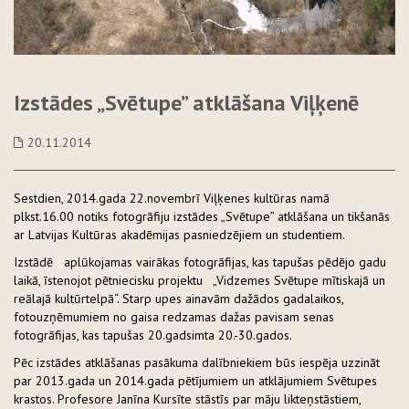
Izstādes „Svētupe” atklāšana Viļķenē
20.11.2014
Sestdien, 2014.gada 22.novembrī Viļķenes kultūras namā
plkst.16.00 notiks fotogrāfiju izstādes „Svētupe” atklāšana un tikšanās
ar Latvijas Kultūras akadēmijas pasniedzējiem un studentiem.
Izstādē aplūkojamas vairākas fotogrāfijas, kas tapušas pēdējo gadu
laikā, īstenojot pētniecisku projektu „Vidzemes Svētupe mītiskajā un
reālajā kultūrtelpā“. Starp upes ainavām dažādos gadalaikos,
fotouzņēmumiem no gaisa redzamas dažas pavisam senas
fotogrāfijas, kas tapušas 20.gadsimta 20.-30.gados.
Pēc izstādes atklāšanas pasākuma dalībniekiem būs iespēja uzzināt
par 2013.gada un 2014.gada pētījumiem un atklājumiem Svētupes
krastos. Profesore Janīna Kursīte stāstīs par māju likteņstāstiem,