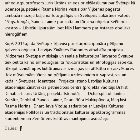
arheologs, profesors Juris Urtāns sniegs priekšlasījumu par Svētupi kā
ūdensceļu, pētnieki Rasma Noriņa vēstīs par Viļķenes pagastu
Limbažu muzeja krājuma fotogrāfijās un Svētupes apkārtnes valodu
19.gs. beigās, Sandis Laime par kulta un tūrisma objektu Svētupes
krastos – Lībiešu Upuralām, bet Nils Hammers par Āsteres obeliska
hieroglifiem.
Kopš 2013.gada Svētupe kļuvusi par starpdisciplināru pētījumu
galveno objektu. Latvijas Zinātnes Padomes atbalstīta projekta
„Vidzemes Svētupe mītiskajā un reālajā kultūrtelpā“ ietvaros Svētupe
tiek pētīta kā no arheoloģijas, tā folkloristikas un etnoloģijas aspekta,
lūkojot izzināt upes kultūrainavas izmaiņas un attīstību no aizvēstures
līdz mūsdienām. Viens no pētījuma uzdevumiem ir saprast, vai un
kāda ir Svētupes identitāte. Projektu īsteno Latvijas Kultūras
akadēmijas Zinātniskās pētniecības centrs (projekta vadītājs Dr.hist.,
Dr.hab.art. Juris Urtāns, projekta īstenotāji – Dr.hab.philol. Janīna
Kursīte, Dr.philol. Sandis Laime, Dr.art. Rūta Muktupāvela, Mag.hist.
Rasma Noriņa, Dr.art. Ieva Vītola) sadarbībā ar Latvijas Kultūras
akadēmijas Folkloras un tradicionālās kultūras apakšprogrammas
studentiem un Zemūdens kultūras mantojuma asociāciju.
Dalies: