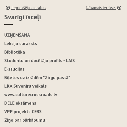
Iepriekšējais ieraksts
Nākamais ieraksts
Svarīgi īsceļi
UZŅEMŠANA
Lekciju saraksts
Bibliotēka
Studentu un docētāju profils - LAIS
E-studijas
Biļetes uz izrādēm "Zirgu pastā"
LKA Suvenīru veikals
www.culturecrossroads.lv
DELE eksāmens
VPP projekts CERS
Ziņo par pārkāpumu!