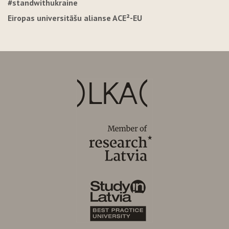
#standwithukraine
Eiropas universitāšu alianse ACE²-EU