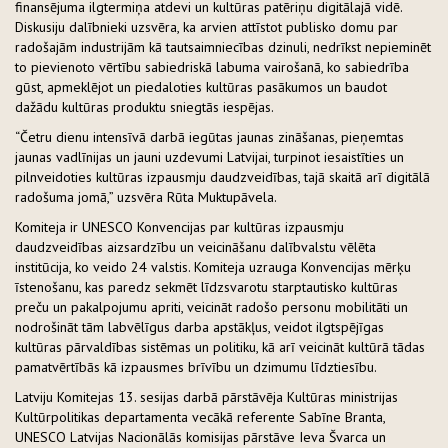
finansējuma ilgtermiņa atdevi un kultūras patēriņu digitālajā vidē.
Diskusiju dalībnieki uzsvēra, ka arvien attīstot publisko domu par
radošajām industrijām kā tautsaimniecības dzinuli, nedrīkst nepieminēt
to pievienoto vērtību sabiedriskā labuma vairošanā, ko sabiedrība
gūst, apmeklējot un piedaloties kultūras pasākumos un baudot
dažādu kultūras produktu sniegtās iespējas.
“Četru dienu intensīvā darbā iegūtas jaunas zināšanas, pieņemtas
jaunas vadlīnijas un jauni uzdevumi Latvijai, turpinot iesaistīties un
pilnveidoties kultūras izpausmju daudzveidības, tajā skaitā arī digitālā
radošuma jomā,” uzsvēra Rūta Muktupāvela.
Komiteja ir UNESCO Konvencijas par kultūras izpausmju
daudzveidības aizsardzību un veicināšanu dalībvalstu vēlēta
institūcija, ko veido 24 valstis. Komiteja uzrauga Konvencijas mērķu
īstenošanu, kas paredz sekmēt līdzsvarotu starptautisko kultūras
preču un pakalpojumu apriti, veicināt radošo personu mobilitāti un
nodrošināt tām labvēlīgus darba apstākļus, veidot ilgtspējīgas
kultūras pārvaldības sistēmas un politiku, kā arī veicināt kultūrā tādas
pamatvērtībās kā izpausmes brīvību un dzimumu līdztiesību.
Latviju Komitejas 13. sesijas darbā pārstāvēja Kultūras ministrijas
Kultūrpolitikas departamenta vecākā referente Sabīne Branta,
UNESCO Latvijas Nacionālās komisijas pārstāve Ieva Švarca un