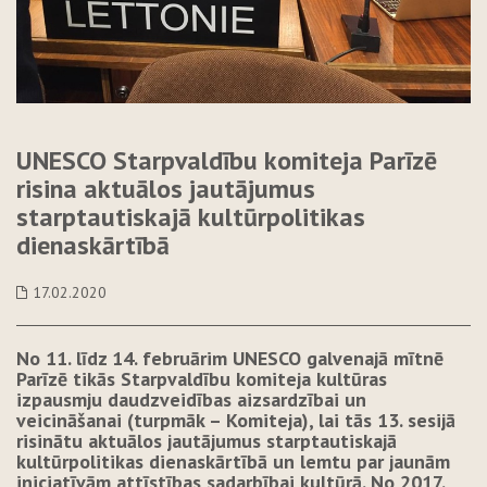
UNESCO Starpvaldību komiteja Parīzē
risina aktuālos jautājumus
starptautiskajā kultūrpolitikas
dienaskārtībā
17.02.2020
No 11. līdz 14. februārim UNESCO galvenajā mītnē
Parīzē tikās Starpvaldību komiteja kultūras
izpausmju daudzveidības aizsardzībai un
veicināšanai (turpmāk – Komiteja), lai tās 13. sesijā
risinātu aktuālos jautājumus starptautiskajā
kultūrpolitikas dienaskārtībā un lemtu par jaunām
iniciatīvām attīstības sadarbībai kultūrā. No 2017.