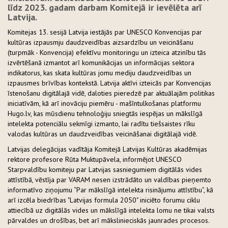
līdz 2023. gadam darbam Komitejā ir ievēlēta arī
Latvija.
Komitejas 13. sesijā Latvija iestājās par UNESCO Konvencijas par
kultūras izpausmju daudzveidības aizsardzību un veicināšanu
(turpmāk - Konvencija) efektīvu monitoringu un izteica atzinību tās
izvērtēšanā izmantot arī komunikācijas un informācijas sektora
indikatorus, kas skata kultūras jomu mediju daudzveidības un
izpausmes brīvības kontekstā. Latvija aktīvi izteicās par Konvencijas
īstenošanu digitālajā vidē, daloties pieredzē par aktuālajām politikas
iniciatīvām, kā arī inovāciju piemēru - mašīntulkošanas platformu
Hugo.lv, kas mūsdienu tehnoloģiju sniegtās iespējas un mākslīgā
intelekta potenciālu sekmīgi izmanto, lai radītu tiešsaistes rīku
valodas kultūras un daudzveidības veicināšanai digitālajā vidē.
Latvijas delegācijas vadītāja Komitejā Latvijas Kultūras akadēmijas
rektore profesore Rūta Muktupāvela, informējot UNESCO
Starpvaldību komiteju par Latvijas sasniegumiem digitālās vides
attīstībā, vēstīja par VARAM nesen izstrādāto un valdības pieņemto
informatīvo ziņojumu “Par mākslīgā intelekta risinājumu attīstību”, kā
arī izcēla biedrības "Latvijas formula 2050" iniciēto forumu ciklu
attiecībā uz digitālās vides un mākslīgā intelekta lomu ne tikai valsts
pārvaldes un drošības, bet arī mākslinieciskās jaunrades procesos.