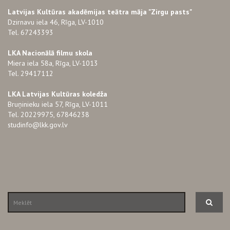
Latvijas Kultūras akadēmijas teātra māja "Zirgu pasts"
Dzirnavu iela 46, Rīga, LV-1010
Tel. 67243393
LKA Nacionālā filmu skola
Miera iela 58a, Rīga, LV-1013
Tel. 29417112
LKA Latvijas Kultūras koledža
Bruņinieku iela 57, Rīga, LV-1011
Tel. 20229975, 67846238
studinfo@lkk.gov.lv