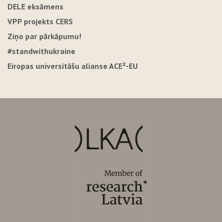
DELE eksāmens
VPP projekts CERS
Ziņo par pārkāpumu!
#standwithukraine
Eiropas universitāšu alianse ACE²-EU