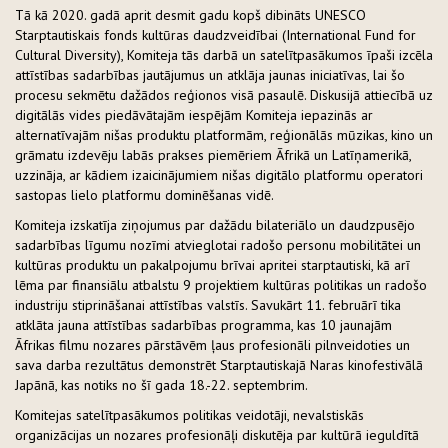
Tā kā 2020. gadā aprit desmit gadu kopš dibināts UNESCO
Starptautiskais fonds kultūras daudzveidībai (International Fund for
Cultural Diversity), Komiteja tās darbā un satelītpasākumos īpaši izcēla
attīstības sadarbības jautājumus un atklāja jaunas iniciatīvas, lai šo
procesu sekmētu dažādos reģionos visā pasaulē. Diskusijā attiecībā uz
digitālās vides piedāvātajām iespējām Komiteja iepazinās ar
alternatīvajām nišas produktu platformām, reģionālās mūzikas, kino un
grāmatu izdevēju labās prakses piemēriem Āfrikā un Latīņamerikā,
uzzināja, ar kādiem izaicinājumiem nišas digitālo platformu operatori
sastopas lielo platformu dominēšanas vidē.
Komiteja izskatīja ziņojumus par dažādu bilateriālo un daudzpusējo
sadarbības līgumu nozīmi atvieglotai radošo personu mobilitātei un
kultūras produktu un pakalpojumu brīvai apritei starptautiski, kā arī
lēma par finansiālu atbalstu 9 projektiem kultūras politikas un radošo
industriju stiprināšanai attīstības valstīs. Savukārt 11. februārī tika
atklāta jauna attīstības sadarbības programma, kas 10 jaunajām
Āfrikas filmu nozares pārstāvēm ļaus profesionāli pilnveidoties un
sava darba rezultātus demonstrēt Starptautiskajā Naras kinofestivālā
Japānā, kas notiks no šī gada 18.-22. septembrim.
Komitejas satelītpasākumos politikas veidotāji, nevalstiskās
organizācijas un nozares profesionāļi diskutēja par kultūrā ieguldītā