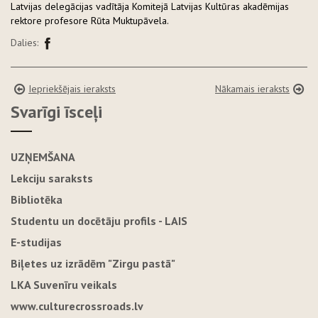
Latvijas delegācijas vadītāja Komitejā Latvijas Kultūras akadēmijas
rektore profesore Rūta Muktupāvela.
Dalies:
Iepriekšējais ieraksts
Nākamais ieraksts
Svarīgi īsceļi
UZŅEMŠANA
Lekciju saraksts
Bibliotēka
Studentu un docētāju profils - LAIS
E-studijas
Biļetes uz izrādēm "Zirgu pastā"
LKA Suvenīru veikals
www.culturecrossroads.lv