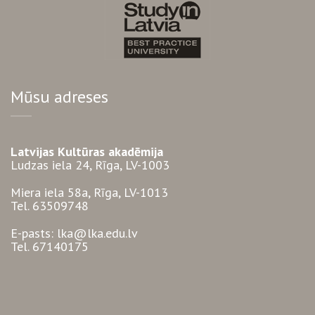
Mūsu adreses
Latvijas Kultūras akadēmija
Ludzas iela 24, Rīga, LV-1003
Miera iela 58a, Rīga, LV-1013
Tel. 63509748
E-pasts: lka@lka.edu.lv
Tel. 67140175