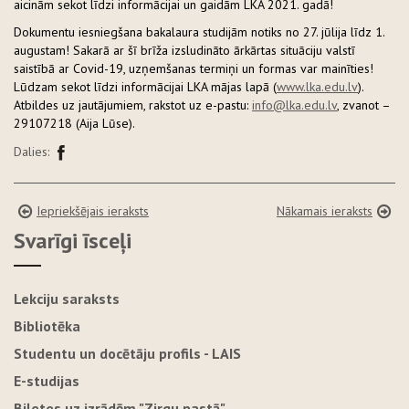
aicinām sekot līdzi informācijai un gaidām LKA 2021. gadā!
Dokumentu iesniegšana bakalaura studijām notiks no 27. jūlija līdz 1.
augustam! Sakarā ar šī brīža izsludināto ārkārtas situāciju valstī
saistībā ar Covid-19, uzņemšanas termiņi un formas var mainīties!
Lūdzam sekot līdzi informācijai LKA mājas lapā (
www.lka.edu.lv
).
Atbildes uz jautājumiem, rakstot uz e-pastu:
info@lka.edu.lv
, zvanot –
29107218 (Aija Lūse).
Dalies:
Iepriekšējais ieraksts
Nākamais ieraksts
Svarīgi īsceļi
Lekciju saraksts
Bibliotēka
Studentu un docētāju profils - LAIS
E-studijas
Biļetes uz izrādēm "Zirgu pastā"