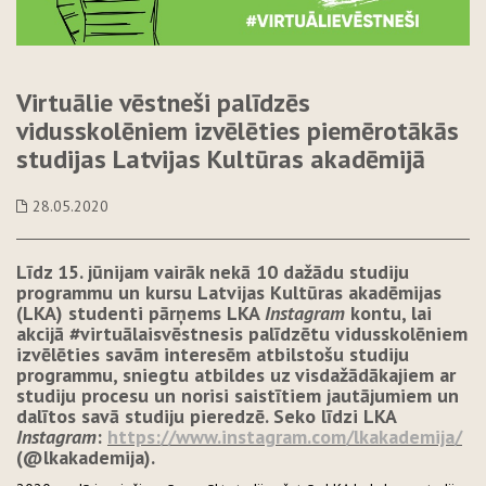
Virtuālie vēstneši palīdzēs
vidusskolēniem izvēlēties piemērotākās
studijas Latvijas Kultūras akadēmijā
28.05.2020
Līdz 15. jūnijam vairāk nekā 10 dažādu studiju
programmu un kursu Latvijas Kultūras akadēmijas
(LKA) studenti pārņems LKA
Instagram
kontu, lai
akcijā #virtuālaisvēstnesis palīdzētu vidusskolēniem
izvēlēties savām interesēm atbilstošu studiju
programmu, sniegtu atbildes uz visdažādākajiem ar
studiju procesu un norisi saistītiem jautājumiem un
dalītos savā studiju pieredzē. Seko līdzi LKA
Instagram
:
https://www.instagram.com/lkakademija/
(@lkakademija).