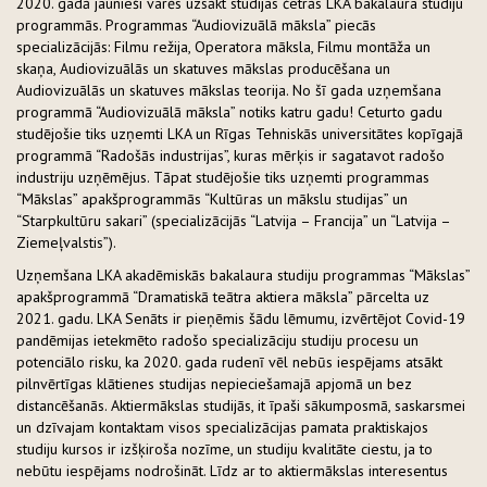
2020. gadā jaunieši varēs uzsākt studijas četrās LKA bakalaura studiju
programmās. Programmas “Audiovizuālā māksla” piecās
specializācijās: Filmu režija, Operatora māksla, Filmu montāža un
skaņa, Audiovizuālās un skatuves mākslas producēšana un
Audiovizuālās un skatuves mākslas teorija. No šī gada uzņemšana
programmā “Audiovizuālā māksla” notiks katru gadu! Ceturto gadu
studējošie tiks uzņemti LKA un Rīgas Tehniskās universitātes kopīgajā
programmā “Radošās industrijas”, kuras mērķis ir sagatavot radošo
industriju uzņēmējus. Tāpat studējošie tiks uzņemti programmas
“Mākslas” apakšprogrammās “Kultūras un mākslu studijas” un
“Starpkultūru sakari” (specializācijās “Latvija – Francija” un “Latvija –
Ziemeļvalstis”).
Uzņemšana LKA akadēmiskās bakalaura studiju programmas “Mākslas”
apakšprogrammā “Dramatiskā teātra aktiera māksla” pārcelta uz
2021. gadu. LKA Senāts ir pieņēmis šādu lēmumu, izvērtējot Covid-19
pandēmijas ietekmēto radošo specializāciju studiju procesu un
potenciālo risku, ka 2020. gada rudenī vēl nebūs iespējams atsākt
pilnvērtīgas klātienes studijas nepieciešamajā apjomā un bez
distancēšanās. Aktiermākslas studijās, it īpaši sākumposmā, saskarsmei
un dzīvajam kontaktam visos specializācijas pamata praktiskajos
studiju kursos ir izšķiroša nozīme, un studiju kvalitāte ciestu, ja to
nebūtu iespējams nodrošināt. Līdz ar to aktiermākslas interesentus