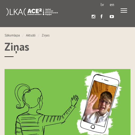
lv
en
Pārslē
navigā
Sākumlapa
Aktuāli
Ziņas
Ziņas