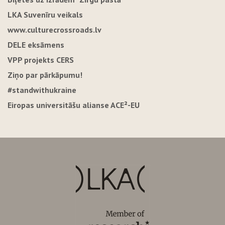
LKA Suvenīru veikals
www.culturecrossroads.lv
DELE eksāmens
VPP projekts CERS
Ziņo par pārkāpumu!
#standwithukraine
Eiropas universitāšu alianse ACE²-EU