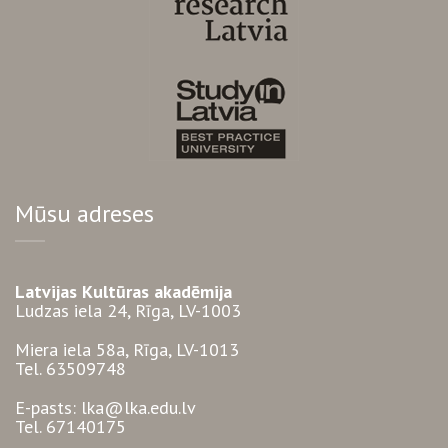
Mūsu adreses
Latvijas Kultūras akadēmija
Ludzas iela 24, Rīga, LV-1003
Miera iela 58a, Rīga, LV-1013
Tel. 63509748
E-pasts: lka@lka.edu.lv
Tel. 67140175