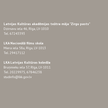
Latvijas Kultūras akadēmijas teātra māja "Zirgu pasts"
Dzirnavu iela 46, Rīga, LV-1010
Tel. 67243393
LKA Nacionālā filmu skola
Miera iela 58a, Rīga, LV-1013
Tel. 29417112
LKA Latvijas Kultūras koledža
Bruņinieku iela 57, Rīga, LV-1011
Tel. 20229975, 67846238
studinfo@lkk.gov.lv