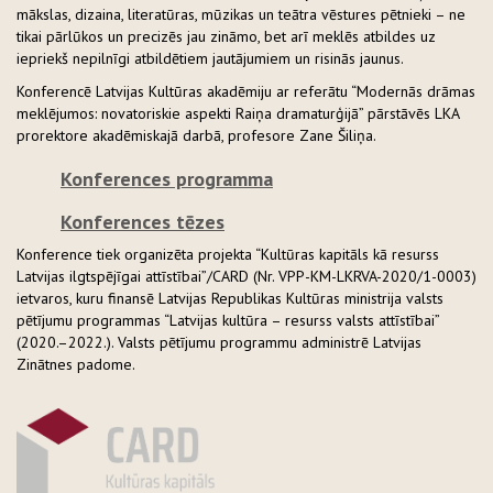
mākslas, dizaina, literatūras, mūzikas un teātra vēstures pētnieki – ne
tikai pārlūkos un precizēs jau zināmo, bet arī meklēs atbildes uz
iepriekš nepilnīgi atbildētiem jautājumiem un risinās jaunus.
Konferencē Latvijas Kultūras akadēmiju ar referātu “Modernās drāmas
meklējumos: novatoriskie aspekti Raiņa dramaturģijā” pārstāvēs LKA
prorektore akadēmiskajā darbā, profesore Zane Šiliņa.
Konferences programma
Konferences tēzes
Konference tiek organizēta projekta “Kultūras kapitāls kā resurss
Latvijas ilgtspējīgai attīstībai”/CARD (Nr. VPP-KM-LKRVA-2020/1-0003)
ietvaros, kuru finansē Latvijas Republikas Kultūras ministrija valsts
pētījumu programmas “Latvijas kultūra – resurss valsts attīstībai”
(2020.–2022.). Valsts pētījumu programmu administrē Latvijas
Zinātnes padome.