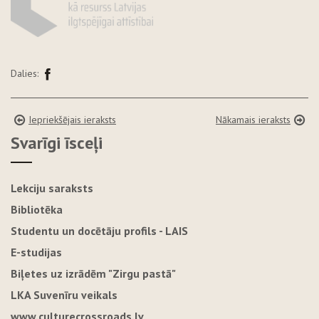
Dalies:
Iepriekšējais ieraksts
Nākamais ieraksts
Svarīgi īsceļi
Lekciju saraksts
Bibliotēka
Studentu un docētāju profils - LAIS
E-studijas
Biļetes uz izrādēm "Zirgu pastā"
LKA Suvenīru veikals
www.culturecrossroads.lv