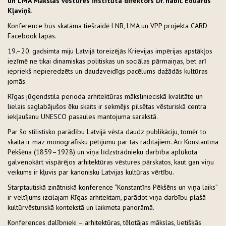
un LMA Mākslas vēstures institūta direktors Dr. habil. Eduards
Kļaviņš.
Konference būs skatāma tiešraidē LNB, LMA un VPP projekta CARD
Facebook lapās.
19.–20. gadsimta miju Latvijā toreizējās Krievijas impērijas apstākļos
iezīmē ne tikai dinamiskas politiskas un sociālas pārmaiņas, bet arī
iepriekš nepieredzēts un daudzveidīgs pacēlums dažādās kultūras
jomās.
Rīgas jūgendstila perioda arhitektūras mākslinieciskā kvalitāte un
lielais saglabājušos ēku skaits ir sekmējis pilsētas vēsturiskā centra
iekļaušanu UNESCO pasaules mantojuma sarakstā.
Par šo stilistisko parādību Latvijā vēsta daudz publikāciju, tomēr to
skaitā ir maz monogrāfisku pētījumu par tās radītājiem. Arī Konstantīna
Pēkšēna (1859–1928) un viņa līdzstrādnieku darbība aplūkota
galvenokārt vispārējos arhitektūras vēstures pārskatos, kaut gan viņu
veikums ir kļuvis par kanonisku Latvijas kultūras vērtību.
Starptautiskā zinātniskā konference “Konstantīns Pēkšēns un viņa laiks”
ir veltījums izcilajam Rīgas arhitektam, parādot viņa darbību plašā
kultūrvēsturiskā kontekstā un laikmeta panorāmā.
Konferences dalībnieki – arhitektūras, tēlotājas mākslas, lietišķās