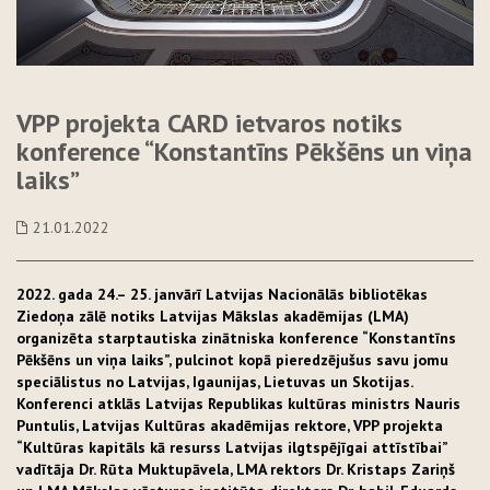
VPP projekta CARD ietvaros notiks
konference “Konstantīns Pēkšēns un viņa
laiks”
21.01.2022
2022. gada 24.– 25. janvārī Latvijas Nacionālās bibliotēkas
Ziedoņa zālē notiks Latvijas Mākslas akadēmijas (LMA)
organizēta starptautiska zinātniska konference “Konstantīns
Pēkšēns un viņa laiks”, pulcinot kopā pieredzējušus savu jomu
speciālistus no Latvijas, Igaunijas, Lietuvas un Skotijas.
Konferenci atklās Latvijas Republikas kultūras ministrs Nauris
Puntulis, Latvijas Kultūras akadēmijas rektore, VPP projekta
“Kultūras kapitāls kā resurss Latvijas ilgtspējīgai attīstībai”
vadītāja Dr. Rūta Muktupāvela, LMA rektors Dr. Kristaps Zariņš