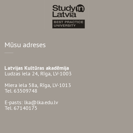
Mūsu adreses
Latvijas Kultūras akadēmija
Ludzas iela 24, Rīga, LV-1003
Miera iela 58a, Rīga, LV-1013
Tel. 63509748
E-pasts: lka@lka.edu.lv
Tel. 67140175