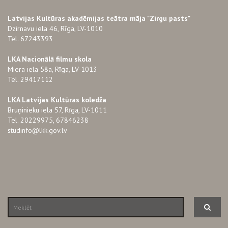
Latvijas Kultūras akadēmijas teātra māja "Zirgu pasts"
Dzirnavu iela 46, Rīga, LV-1010
Tel. 67243393
LKA Nacionālā filmu skola
Miera iela 58a, Rīga, LV-1013
Tel. 29417112
LKA Latvijas Kultūras koledža
Bruņinieku iela 57, Rīga, LV-1011
Tel. 20229975, 67846238
studinfo@lkk.gov.lv