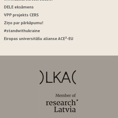
DELE eksāmens
VPP projekts CERS
Ziņo par pārkāpumu!
#standwithukraine
Eiropas universitāšu alianse ACE²-EU