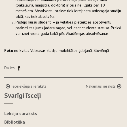
(bakalaura, maģistra, doktora) ir bijis ne ilgāks par 10
mēnešiem. Absolventu prakse tiek ierēķināta attiecīgajā studiju
ciklā, kas tiek absolvēts.
Pēdējo kursu studenti – ja vēlaties pieteikties absolventu
praksei, tas jums jādara tagad, vēl esot studenta statusā. Praksi
var iziet viena gada laikā pēc Akadēmijas absolvēšanas.
Foto
no Evitas Vebrasas studiju mobilitātes Ļubļanā, Slovēnijā
Dalies:
Iepriekšējais ieraksts
Nākamais ieraksts
Svarīgi īsceļi
Lekciju saraksts
Bibliotēka