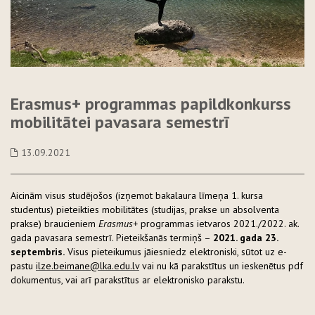
Erasmus+ programmas papildkonkurss
mobilitātei pavasara semestrī
13.09.2021
Aicinām visus studējošos (izņemot bakalaura līmeņa 1. kursa
studentus) pieteikties mobilitātes (studijas, prakse un absolventa
prakse) braucieniem
Erasmus+
programmas ietvaros 2021./2022. ak.
gada pavasara semestrī. Pieteikšanās termiņš –
2021. gada 23.
septembris.
Visus pieteikumus jāiesniedz elektroniski, sūtot uz e-
pastu
ilze.beimane@lka.edu.lv
vai nu kā parakstītus un ieskenētus pdf
dokumentus, vai arī parakstītus ar elektronisko parakstu.