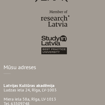
Mūsu adreses
Latvijas Kultūras akadēmija
Ludzas iela 24, Rīga, LV-1003
Miera iela 58a, Rīga, LV-1013
Tel. 63509748