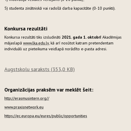
5) studenta zinātniskā vai radošā darba kapacitāte (0-10 punkti).
Konkursa rezultāti
Konkursa rezultāti tiks izsludināti
2021. gada 1. oktobrī
Akadēmijas
mājaslapā
www.lka.edu.lv
, kā arī nosūtot katram pretendentam
individuāli uz pieteikuma veidlapā norādīto e-pasta adresi.
Augstskolu saraksts
(353,0 KB)
Organizācijas praksēm var meklēt šeit:
http://erasmusintern.org//
www.praxisnetwork.eu
https://ec.europa.eu/eures/public/opportunities