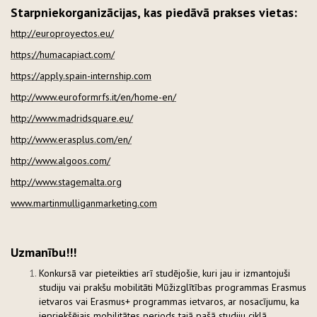
Starpniekorganizācijas, kas piedāvā prakses vietas:
http://europroyectos.eu/
https://humacapiact.com/
https://apply.spain-internship.com
http://www.euroformrfs.it/en/home-en/
http://www.madridsquare.eu/
http://www.erasplus.com/en/
http://www.algoos.com/
http://www.stagemalta.org
www.martinmulliganmarketing.com
Uzmanību!!!
Konkursā var pieteikties arī studējošie, kuri jau ir izmantojuši
studiju vai prakšu mobilitāti Mūžizglītības programmas Erasmus
ietvaros vai Erasmus+ programmas ietvaros, ar nosacījumu, ka
iepriekšējais mobilitātes periods tajā pašā studiju ciklā