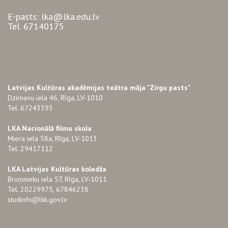
E-pasts: lka@lka.edu.lv
Tel. 67140175
Latvijas Kultūras akadēmijas teātra māja "Zirgu pasts"
Dzirnavu iela 46, Rīga, LV-1010
Tel. 67243393
LKA Nacionālā filmu skola
Miera iela 58a, Rīga, LV-1013
Tel. 29417112
LKA Latvijas Kultūras koledža
Bruņinieku iela 57, Rīga, LV-1011
Tel. 20229975, 67846238
studinfo@lkk.gov.lv