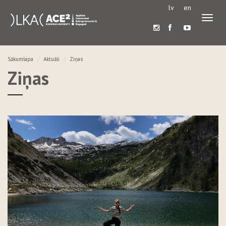
lv
en
Pārslē
navigā
Sākumlapa
Aktuāli
Ziņas
Ziņas