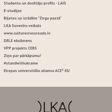
Studentu un docētāju profils - LAIS
E-studijas
Biļetes uz izrādēm "Zirgu pastā"
LKA Suvenīru veikals
www.culturecrossroads.lv
DELE eksāmens
VPP projekts CERS
Ziņo par pārkāpumu!
#standwithukraine
Eiropas universitāšu alianse ACE²-EU