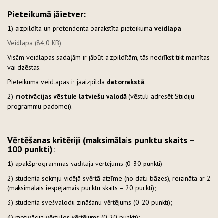
Pieteikumā jāietver:
1) aizpildīta un pretendenta parakstīta pieteikuma
veidlapa
;
Veidlapa
(84,0 KB)
Visām veidlapas sadaļām ir jābūt aizpildītām, tās nedrīkst tikt mainītas
vai dzēstas.
Pieteikuma veidlapas ir jāaizpilda
datorrakstā
.
2)
motivācijas vēstule latviešu valodā
(vēstuli adresēt Studiju
programmu padomei).
Vērtēšanas kritēriji (maksimālais punktu skaits –
100 punkti):
1) apakšprogrammas vadītāja vērtējums (0-30 punkti)
2) studenta sekmju vidējā svērtā atzīme (no datu bāzes), reizināta ar 2
(maksimālais iespējamais punktu skaits – 20 punkti);
3) studenta svešvalodu zināšanu vērtējums (0-20 punkti);
4) motivācija vēstules vērtējums (0-20 punkti);