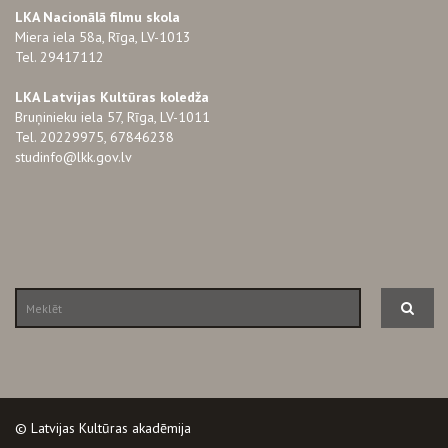
LKA Nacionālā filmu skola
Miera iela 58a, Rīga, LV-1013
Tel. 29417112
LKA Latvijas Kultūras koledža
Bruņinieku iela 57, Rīga, LV-1011
Tel. 20229975, 67846238
studinfo@lkk.gov.lv
© Latvijas Kultūras akadēmija