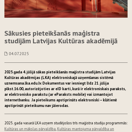
Sākusies pieteikšanās maģistra
studijām Latvijas Kultūras akadēmijā
04.07.2025
2025.gada 4. jūlijā sākas pieteikšanās maģistra studijām Latvijas
Kultūras akadēmijas (LKA) elektroniskajā uzņemšanas sistēmā
uznemsana.lka.edu.lv. Dokumentus var iesniegt līdz 21. jūlija
plkst.16.00, autorizējoties ar eID karti, kurā ir elektroniskais paraksts,
ar elektronisko parakstu (ar eParaksts mobile) vai izmantojot
internetbanku. Ja pieteikums apstiprināts elektroniski – klātienē
apstiprināt pieteikumu nav jāierodas.
2025. gada vasarā LKA uzņem studējošos trīs maģistra studiju programmās:
Kultūras un mākslas pārvaldība
,
Kultūras mantojuma pārvaldība un