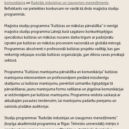
komunikācija
un
Radošās industrijas un izaugsmes menedžments
.
Reflektants var pieteikties konkursam ne vairāk kā divās maģistra studiju
programmās.
Maģistra studiju programma “Kultūras un mākslas pārvaldība” ir vienīgā
maģistra studiju programma Latvijā, kurā sagatavo konkurētspējīgus
speciālistus kultūras un mākslas nozares darba tirgum ar padziļinātu
izpratni par kultūras un mākslas procesiem nacionālā un globālā mērogā.
Programmas absolventi ir profesionāli kultūras projektu vadītāji, kas gan
veiksmīgi iekļaujas esošās kultūras organizācijās, gan dibina savas privātajā
sektorā.
Programma “Kultūras mantojuma pārvaldība un komunikācija” kultūras
mantojuma interesentiem un profesionāļiem piedāvā mūsdienīgu
skatījumu uz kultūras mantojumu, pievēršot uzmanību ilgtspējīgai tā
pārvaldīšanai, jaunu mantojuma formu radīšanai un jēgpilnai komunikācijai
ar iedzīvotājiem par kultūras mantojumu. Programma veidota saskaņā ar
aktuālajām pasaules tendencēm, lai mantojumu padarītu pieejamu un
saistošu plašākai auditorijai.
Studiju programmas “Radošās industrijas un izaugsmes menedžments”
(kopīga akadēmiskā programma ar Rīgas Tehnisko universitāti) mērķis ir