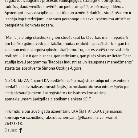
sagatavot izaugsmes procesus vadītspējīgus, stratēģiski domājošus,
radošus, daudzveidību novērtēt un pielietot spējīgus pārmaiņu līderus.
Apvienojot divas disciplīnas – kultūru un uzņēmējdarbību, studējošajiem ir
iespēja iegūt redzējumu par savu personīgo un sava uzņēmuma attīstības
perspektīvu konkrētā nozarē.
“Man bija pilnīgi skaidrs, ka gribu studēt kaut ko tādu, kas mani nepadarīs
par labāko grāmatvedi, par labāko muitas nodokļu speciālistu, bet gan to,
kas man iedos starpdisciplināru skatījumu. Tur, kur es varēšu sevi vislabāk
realizēt – kur ir gan bizness, gan radošums, gan plašs skats uz lietām,” par
studiju izvēli programmā “Radošās industrijas un izaugsmes menedžments”
stāsta tās absolvente Simona Ozoliņa-Ugore.
No 14. līdz 22. jūlijam LKA piedāvā iespēju maģistra studiju interesentiem
piedalīties bezmaksas konsultācijās, lai noskaidrotu visu interesējošo par
iestājpārbaudījumiem. Lai reģistrētos tiešsaistes konsultāciju
apmeklējumam, jāaizpilda pieteikuma anketa
ŠEIT
.
Informācija par 2025. gada uzņemšanu LKA
ŠEIT.
Ar LKA Uzņemšanas
komisiju var sazināties, rakstot uznemsana@lka.edu.lv vai zvanot
26423518.
Dalies: