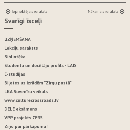
Iepriekšējais ieraksts
Nākamais ieraksts
Svarīgi īsceļi
UZŅEMŠANA
Lekciju saraksts
Bibliotēka
Studentu un docētāju profils - LAIS
E-studijas
Biļetes uz izrādēm "Zirgu pastā"
LKA Suvenīru veikals
www.culturecrossroads.lv
DELE eksāmens
VPP projekts CERS
Ziņo par pārkāpumu!