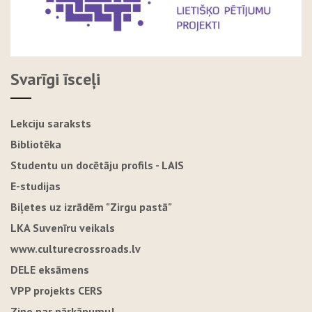
Svarīgi īsceļi
Lekciju saraksts
Bibliotēka
Studentu un docētāju profils - LAIS
E-studijas
Biļetes uz izrādēm "Zirgu pastā"
LKA Suvenīru veikals
www.culturecrossroads.lv
DELE eksāmens
VPP projekts CERS
Ziņo par pārkāpumu!