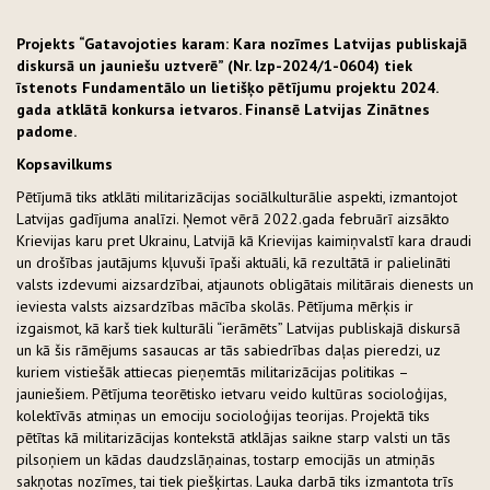
Projekts “Gatavojoties karam: Kara nozīmes Latvijas publiskajā
diskursā un jauniešu uztverē” (Nr. lzp-2024/1-0604) tiek
īstenots Fundamentālo un lietišķo pētījumu projektu 2024.
gada atklātā konkursa ietvaros. Finansē Latvijas Zinātnes
padome.
Kopsavilkums
Pētījumā tiks atklāti militarizācijas sociālkulturālie aspekti, izmantojot
Latvijas gadījuma analīzi. Ņemot vērā 2022.gada februārī aizsākto
Krievijas karu pret Ukrainu, Latvijā kā Krievijas kaimiņvalstī kara draudi
un drošības jautājums kļuvuši īpaši aktuāli, kā rezultātā ir palielināti
valsts izdevumi aizsardzībai, atjaunots obligātais militārais dienests un
ieviesta valsts aizsardzības mācība skolās. Pētījuma mērķis ir
izgaismot, kā karš tiek kulturāli “ierāmēts” Latvijas publiskajā diskursā
un kā šis rāmējums sasaucas ar tās sabiedrības daļas pieredzi, uz
kuriem vistiešāk attiecas pieņemtās militarizācijas politikas –
jauniešiem. Pētījuma teorētisko ietvaru veido kultūras socioloģijas,
kolektīvās atmiņas un emociju socioloģijas teorijas. Projektā tiks
pētītas kā militarizācijas kontekstā atklājas saikne starp valsti un tās
pilsoņiem un kādas daudzslāņainas, tostarp emocijās un atmiņās
sakņotas nozīmes, tai tiek piešķirtas. Lauka darbā tiks izmantota trīs