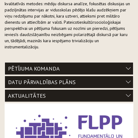
kvalitatīvās metodes: mēdiju diskursa analīze, fokusētas diskusijas un
padziļinātas intervijas ar vidusskolas pēdējo klašu audzēkņiem par
viņu redzējumu par nākotni, kara uztveri, attieksmi pret militāro
dienestu un attiecībām ar valsti. Pateicotieskultūrsocioloģiskajai
perspektīvai un pētījuma fokusam uz nozīmi un pieredzi, pētījums
ieviesīs daudzslāņainību neizbēgami polarizētajā diskursā par karu
un, tādējādi, mazinās kara iespējamo trivializāciju un
instrumentalizāciju.
PĒTĪJUMA KOMANDA
DATU PĀRVALDĪBAS PLĀNS
AKTUALITĀTES