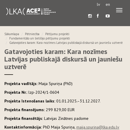
lv
en
Pārslē
navigā
Sākumlapa
Pētniecība
Pētījumu projekti
Fundamentālo un lietišķo pētījumu projekti
Gatavojoties karam: Kara nozīmes Latvijas publiskajā diskursā un jauniešu uztverē
Gatavojoties karam: Kara nozīmes
Latvijas publiskajā diskursā un jauniešu
uztverē
Projekta vadītājs:
Maija Spuriņa (PhD)
Projekta Nr.:
lzp-2024/1-0604
Projekta īstenošanas laiks:
01.01.2025.–31.12.2027.
Projekta finansējums:
299 829,00 EUR
Projekta finansētājs:
Latvijas Zinātnes padome
Kontaktinformācija:
PhD Maija Spuriņa,
maija.spurina@lka.edu.lv