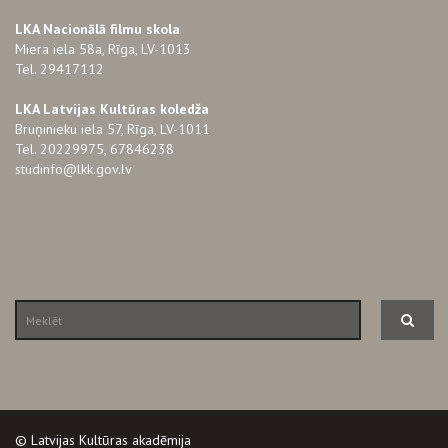
LKA Nacionālā filmu skola
Miera iela 58a, Rīga, LV-1013
Tel. 29417112
LKA Latvijas Kultūras koledža
Bruņinieku iela 57, Rīga, LV-1011
Tel. 20229975, 67846238
studinfo@lkk.gov.lv
© Latvijas Kultūras akadēmija