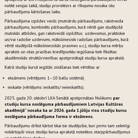
notikt sesijas laikā, studiju prorektors ar rīkojumu nosaka citu
pārbaudījuma kārtošanas laiku.
Pārbaudījuma izpildes veids (mutvārdu pārbaudījums, rakstveida
pārbaudījums, kombinēts pārbaudījums, kurā vērtē gan studējošā
mutiskās atbildes, gan rakstveidā izpildītus uzdevumus, praktiskie
un/vai radošie uzdevumi, mākslinieciski radošais pārbaudījums, kurā
vērtē studējošā mākslinieciskās prasmes u.c.), studiju kursa mērķu
apraksts un citas prasības kredītpunktu iegūšanai tiek fiksētas
akadēmiskās struktūrvienības apstiprinātajā studiju kursa aprakstā.
Katrā studiju kursā iegūtās zināšanas tiek vērtētas ar
eksāmens (vērtējums 1–10 ballu sistēmā)
ieskaite (vērtējums: ieskaitīts/ neieskaitīts).
2025. gada 20. oktobrī LKA Senātā apstiprinātais Nolikums
par
studiju kursa noslēguma pārbaudījumiem Latvijas Kultūras
akadēmijā” nosaka ka ar 2026. gada 1.jūliju visu studiju kursu
noslēguma pārbaudījuma forma ir eksāmens.
Pārbaudījumu drīkst kārtot tikai tie studējošie, kuri pirms tam sekmīgi
nokārtojuši visus studiju kursa aprakstā noteiktos starppārbaudījumus