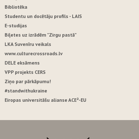
Bibliotēka
Studentu un docētāju profils - LAIS
E-studijas
Biļetes uz izrādēm "Zirgu pastā"
LKA Suvenīru veikals
www.culturecrossroads.lv
DELE eksāmens
VPP projekts CERS
Ziņo par pārkāpumu!
#standwithukraine
Eiropas universitāšu alianse ACE²-EU