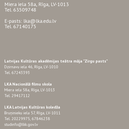
Miera iela 58a, Rīga, LV-1013
Tel. 63509748
E-pasts: lka@lka.edu.lv
Tel. 67140175
Latvijas Kultūras akadēmijas teātra māja "Zirgu pasts"
Dzirnavu iela 46, Rīga, LV-1010
Tel. 67243393
LKA Nacionālā filmu skola
Miera iela 58a, Rīga, LV-1013
Tel. 29417112
LKA Latvijas Kultūras koledža
Bruņinieku iela 57, Rīga, LV-1011
Tel. 20229975, 67846238
studinfo@lkk.gov.lv