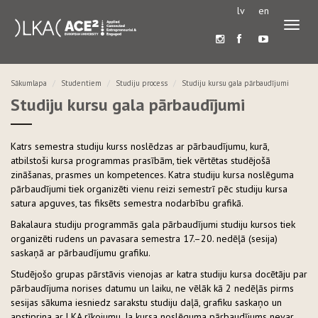
lv
en
Pārslē
navigā
Sākumlapa
Studentiem
Studiju process
Studiju kursu gala pārbaudījumi
Studiju kursu gala pārbaudījumi
Katrs semestra studiju kurss noslēdzas ar pārbaudījumu, kurā,
atbilstoši kursa programmas prasībām, tiek vērtētas studējošā
zināšanas, prasmes un kompetences. Katra studiju kursa noslēguma
pārbaudījumi tiek organizēti vienu reizi semestrī pēc studiju kursa
satura apguves, tas fiksēts semestra nodarbību grafikā.
Bakalaura studiju programmās gala pārbaudījumi studiju kursos tiek
organizēti rudens un pavasara semestra 17.–20. nedēļā (sesija)
saskaņā ar pārbaudījumu grafiku.
Studējošo grupas pārstāvis vienojas ar katra studiju kursa docētāju par
pārbaudījuma norises datumu un laiku, ne vēlāk kā 2 nedēļās pirms
sesijas sākuma iesniedz sarakstu studiju daļā, grafiku saskaņo un
apstiprina ar LKA rīkojumu. Ja kursa noslēguma pārbaudījums nevar