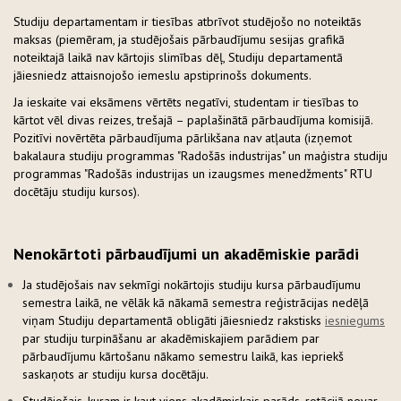
Studiju departamentam ir tiesības atbrīvot studējošo no noteiktās
maksas (piemēram, ja studējošais pārbaudījumu sesijas grafikā
noteiktajā laikā nav kārtojis slimības dēļ, Studiju departamentā
jāiesniedz attaisnojošo iemeslu apstiprinošs dokuments.
Ja ieskaite vai eksāmens vērtēts negatīvi, studentam ir tiesības to
kārtot vēl divas reizes, trešajā – paplašinātā pārbaudījuma komisijā.
Pozitīvi novērtēta pārbaudījuma pārlikšana nav atļauta (izņemot
bakalaura studiju programmas "Radošās industrijas" un maģistra studiju
programmas "Radošās industrijas un izaugsmes menedžments" RTU
docētāju studiju kursos).
Nenokārtoti pārbaudījumi un akadēmiskie parādi
Ja studējošais nav sekmīgi nokārtojis studiju kursa pārbaudījumu
semestra laikā, ne vēlāk kā nākamā semestra reģistrācijas nedēļā
viņam Studiju departamentā obligāti jāiesniedz rakstisks
iesniegums
par studiju turpināšanu ar akadēmiskajiem parādiem par
pārbaudījumu kārtošanu nākamo semestru laikā, kas iepriekš
saskaņots ar studiju kursa docētāju.