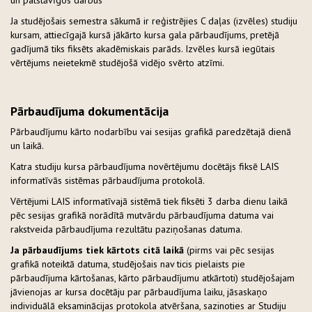
un patstāvīgos darbus
Ja studējošais semestra sākumā ir reģistrējies C daļas (izvēles) studiju
kursam, attiecīgajā kursā jākārto kursa gala pārbaudījums, pretējā
gadījumā tiks fiksēts akadēmiskais parāds. Izvēles kursā iegūtais
vērtējums neietekmē studējošā vidējo svērto atzīmi.
Pārbaudījuma dokumentācija
Pārbaudījumu kārto nodarbību vai sesijas grafikā paredzētajā dienā
un laikā.
Katra studiju kursa pārbaudījuma novērtējumu docētājs fiksē LAIS
informatīvās sistēmas pārbaudījuma protokolā.
Vērtējumi LAIS informatīvajā sistēmā tiek fiksēti 3 darba dienu laikā
pēc sesijas grafikā norādītā mutvārdu pārbaudījuma datuma vai
rakstveida pārbaudījuma rezultātu paziņošanas datuma.
Ja pārbaudījums tiek kārtots citā laikā
(pirms vai pēc sesijas
grafikā noteiktā datuma, studējošais nav ticis pielaists pie
pārbaudījuma kārtošanas, kārto pārbaudījumu atkārtoti) studējošajam
jāvienojas ar kursa docētāju par pārbaudījuma laiku, jāsaskaņo
individuālā eksaminācijas protokola atvēršana, sazinoties ar Studiju