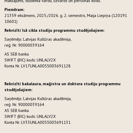
maksājums, studenta vārdu, uzvārds un personas kodu.
Piemēram:
21359 eksāmens, 2025./2026. g. 2. semestris, Maija Liepiņa (120191
10601)
Rekvizīti īsā cikla studiju programmu studējošajiem:
Saņēmējs: Latvijas Kultūras akadēmija,
reģ. Nr. 90000039164
AS SEB banka
SWIFT (BIC) kods: UNLALV2X
Konta Nr. LV17UNLA0055003691128
Rekvizīti bakalaura, maģistra un doktora studiju programmu
studējošajiem:
Saņēmējs: Latvijas Kultūras akadēmija,
reģ. Nr. 90000039164
AS SEB banka
SWIFT (BIC) kods: UNLALV2X
Konta Nr. LV33UNLA0055003691131