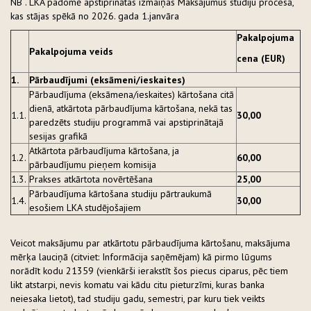
NB . LKA padomē apstiprinātas izmaiņas Maksājumus studiju procesā,
kas stājas spēkā no 2026. gada 1.janvāra
Pakalpojuma
Pakalpojuma veids
cena (EUR)
1.
Pārbaudījumi (eksāmeni/ieskaites)
Pārbaudījuma (eksāmena/ieskaites) kārtošana citā
dienā, atkārtota pārbaudījuma kārtošana, nekā tas
1.1.
30,00
paredzēts studiju programmā vai apstiprinātajā
sesijas grafikā
Atkārtota pārbaudījuma kārtošana, ja
1.2.
60,00
pārbaudījumu pieņem komisija
1.3.
Prakses atkārtota novērtēšana
25,00
Pārbaudījuma kārtošana studiju pārtraukumā
1.4.
30,00
esošiem LKA studējošajiem
Veicot maksājumu par atkārtotu pārbaudījuma kārtošanu, maksājuma
mērķa lauciņā (citviet: Informācija saņēmējam) kā pirmo lūgums
norādīt kodu 21359 (vienkārši ierakstīt šos piecus ciparus, pēc tiem
likt atstarpi, nevis komatu vai kādu citu pieturzīmi, kuras banka
neiesaka lietot), tad studiju gadu, semestri, par kuru tiek veikts