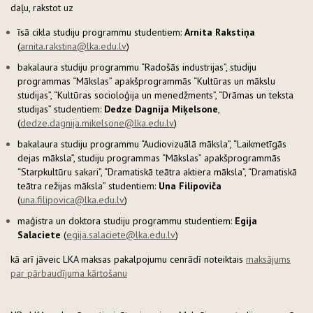
daļu, rakstot uz
īsā cikla studiju programmu studentiem:
Arnita Rakstiņa
(
arnita.rakstina@lka.edu.lv
)​
bakalaura studiju programmu “Radošās industrijas”, studiju
programmas “Mākslas” apakšprogrammās “Kultūras un mākslu
studijas”, “Kultūras socioloģija un menedžments”, “Drāmas un teksta
studijas” studentiem:
Dedze Dagnija Miķelsone
,
(
dedze.dagnija.mikelsone@lka.edu.lv
)
bakalaura studiju programmu “Audiovizuālā māksla”, “Laikmetīgās
dejas māksla”, studiju programmas “Mākslas” apakšprogrammās
“Starpkultūru sakari”, “Dramatiskā teātra aktiera māksla”, “Dramatiskā
teātra režijas māksla” studentiem:
Una Filipoviča
(
una.filipovica@lka.edu.lv
)
maģistra un doktora studiju programmu studentiem:
Egija
Salaciete
(
egija.salaciete@lka.edu.lv
)
kā arī jāveic LKA maksas pakalpojumu cenrādī noteiktais
maksājums
par pārbaudījuma kārtošanu