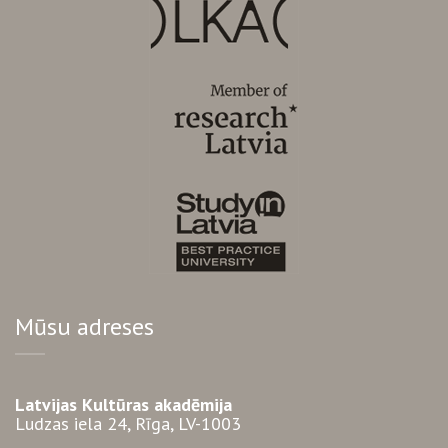
Mūsu adreses
Latvijas Kultūras akadēmija
Ludzas iela 24, Rīga, LV-1003