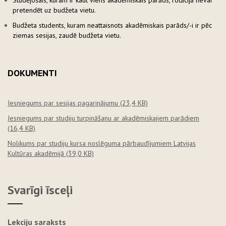
Studējošais, kuram ir kaut viens akadēmiskais parāds, rotācijā nevar
pretendēt uz budžeta vietu.
Budžeta students, kuram neattaisnots akadēmiskais parāds/-i ir pēc
ziemas sesijas, zaudē budžeta vietu.
DOKUMENTI
Iesniegums par sesijas pagarinājumu
(23,4 KB)
Iesniegums par studiju turpināšanu ar akadēmiskajiem parādiem
(16,4 KB)
Nolikums par studiju kursa noslēguma pārbaudījumiem Latvijas
Kultūras akadēmijā
(39,0 KB)
Svarīgi īsceļi
Lekciju saraksts