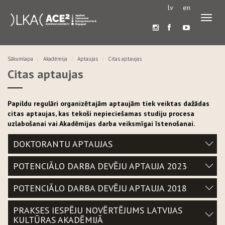
lv
en
Pārslē
navigā
Sākumlapa
Akadēmija
Aptaujas
Citas aptaujas
Citas aptaujas
Papildu regulāri organizētajām aptaujām tiek veiktas dažādas
citas aptaujas, kas tekoši nepieciešamas studiju procesa
uzlabošanai vai Akadēmijas darba veiksmīgai īstenošanai.
DOKTORANTU APTAUJAS
POTENCIĀLO DARBA DEVĒJU APTAUJA 2023
POTENCIĀLO DARBA DEVĒJU APTAUJA 2018
PRAKSES IESPĒJU NOVĒRTĒJUMS LATVIJAS
KULTŪRAS AKADĒMIJĀ