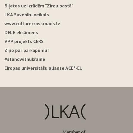
Biļetes uz izrādēm "Zirgu pastā"
LKA Suvenīru veikals
www.culturecrossroads.lv
DELE eksāmens
VPP projekts CERS
Ziņo par pārkāpumu!
#standwithukraine
Eiropas universitāšu alianse ACE²-EU