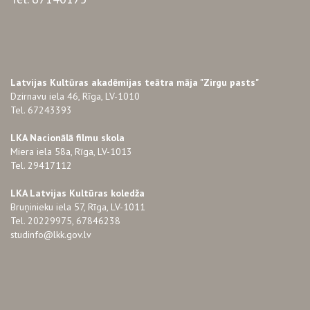
Latvijas Kultūras akadēmijas teātra māja "Zirgu pasts"
Dzirnavu iela 46, Rīga, LV-1010
Tel. 67243393
LKA Nacionālā filmu skola
Miera iela 58a, Rīga, LV-1013
Tel. 29417112
LKA Latvijas Kultūras koledža
Bruņinieku iela 57, Rīga, LV-1011
Tel. 20229975, 67846238
studinfo@lkk.gov.lv