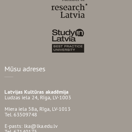
Mūsu adreses
Latvijas Kultūras akadēmija
Ludzas iela 24, Rīga, LV-1003
Miera iela 58a, Rīga, LV-1013
Tel. 63509748
E-pasts: lka@lka.edu.lv
Tel. 67140175