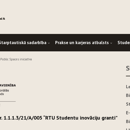
Starptautiskā sadarbība
Prakse un karjeras atbalsts
Stude
Public Spaces iniciatīva
S
L
B
S
E
Nr. 1.1.1.3/21/A/005 “RTU Studentu inovāciju granti”
B