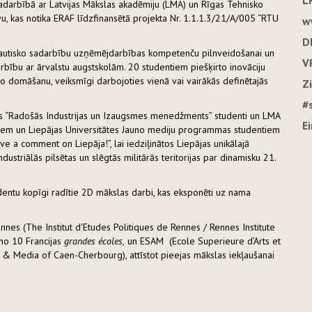
L
adarbībā ar Latvijas Mākslas akadēmiju (LMA) un Rīgas Tehnisko
tīvu, kas notika ERAF līdzfinansētā projekta Nr. 1.1.1.3/21/A/005 “RTU
w
D
arptautisko sadarbību uzņēmējdarbības kompetenču pilnveidošanai un
V
darbību ar ārvalstu augstskolām. 20 studentiem piešķirto inovāciju
vo domāšanu, veiksmīgi darbojoties vienā vai vairākās definētajās
Z
#
s “Radošās Industrijas un Izaugsmes menedžments” studenti un LMA
E
em un Liepājas Universitātes Jauno mediju programmas studentiem
ve a comment on Liepāja!”, lai iedziļinātos Liepājas unikālajā
dustriālās pilsētas un slēgtās militārās teritorijas par dinamisku 21.
tudentu kopīgi radītie 2D mākslas darbi, kas eksponēti uz nama
ennes (The Institut d'Etudes Politiques de Rennes / Rennes Institute
 no 10 Francijas
grandes écoles,
un ESAM (Ecole Superieure d’Arts et
 Media of Caen-Cherbourg), attīstot pieejas mākslas iekļaušanai