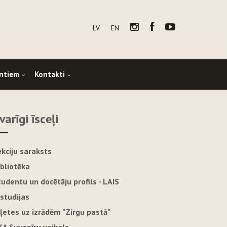
LV
EN
ntiem
Kontakti
varīgi īsceļi
ekciju saraksts
ibliotēka
tudentu un docētāju profils - LAIS
-studijas
iļetes uz izrādēm "Zirgu pastā"