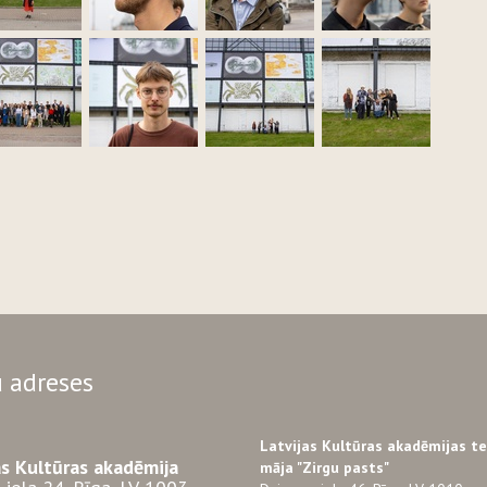
 adreses
Latvijas Kultūras akadēmijas t
as Kultūras akadēmija
māja "Zirgu pasts"