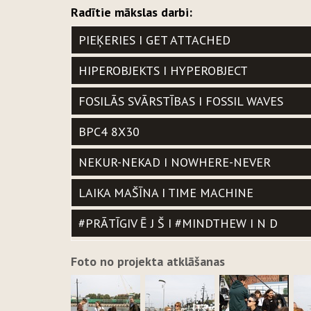
Radītie mākslas darbi:
PIEĶERIES I GET ATTACHED
HIPEROBJEKTS I HYPEROBJECT
FOSILĀS SVĀRSTĪBAS I FOSSIL WAVES
BPC4 8X30
NEKUR-NEKAD I NOWHERE-NEVER
LAIKA MAŠĪNA I TIME MACHINE
#PRĀTĪGIV Ē J Š I #MINDTHEW I N D
Foto no projekta atklāšanas