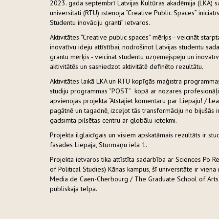
2023. gada septembrī Latvijas Kultūras akadēmija (LKA) s
universitāti (RTU) īstenoja “Creative Public Spaces” inicia
Studentu inovāciju granti” ietvaros.
Aktivitātes “Creative public spaces” mērķis - veicināt st
inovatīvu ideju attīstībai, nodrošinot Latvijas studentu sa
grantu mērķis - veicināt studentu uzņēmējspēju un inovatī
aktivitātēs un sasniedzot aktivitātē definēto rezultātu.
Aktivitātes laikā LKA un RTU kopīgās maģistra programma
studiju programmas “POST” kopā ar nozares profesionāļi
apvienojās projektā “Atstājiet komentāru par Liepāju! / Lea
pagātnē un tagadnē, izceļot tās transformāciju no bijušās in
gadsimta pilsētas centru ar globālu ietekmi.
Projekta ilglaicīgais un visiem apskatāmais rezultāts ir s
fasādes Liepājā, Stūrmaņu ielā 1.
Projekta ietvaros tika attīstīta sadarbība ar Sciences Po R
of Political Studies) Kānas kampus, šī universitāte ir viena
Media de Caen-Cherbourg / The Graduate School of Arts &
publiskajā telpā.