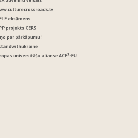
KA Suvenīru veikals
ww.culturecrossroads.lv
ELE eksāmens
PP projekts CERS
iņo par pārkāpumu!
standwithukraine
iropas universitāšu alianse ACE²-EU