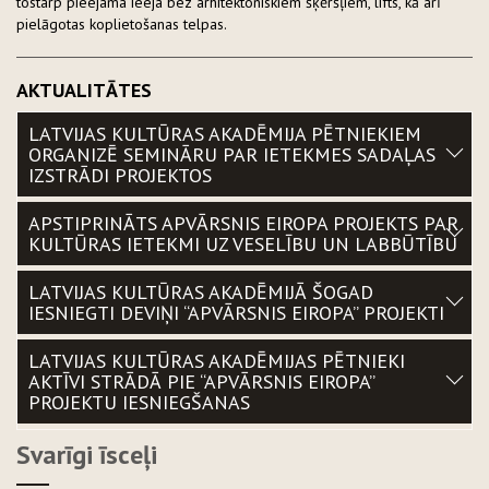
tostarp pieejama ieeja bez arhitektoniskiem šķēršļiem, lifts, kā arī
pielāgotas koplietošanas telpas.
AKTUALITĀTES
LATVIJAS KULTŪRAS AKADĒMIJA PĒTNIEKIEM
ORGANIZĒ SEMINĀRU PAR IETEKMES SADAĻAS
IZSTRĀDI PROJEKTOS
APSTIPRINĀTS APVĀRSNIS EIROPA PROJEKTS PAR
KULTŪRAS IETEKMI UZ VESELĪBU UN LABBŪTĪBU
LATVIJAS KULTŪRAS AKADĒMIJĀ ŠOGAD
IESNIEGTI DEVIŅI “APVĀRSNIS EIROPA” PROJEKTI
LATVIJAS KULTŪRAS AKADĒMIJAS PĒTNIEKI
AKTĪVI STRĀDĀ PIE “APVĀRSNIS EIROPA”
PROJEKTU IESNIEGŠANAS
Svarīgi īsceļi