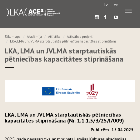
lv
en
Pārslē
navigā
Sākumlapa
Akadēmija
Attīstība
Attīstības projekti
LKA, LMA un JVLMA starptautiskās pētniecības kapacitātes stiprināšana
LKA, LMA un JVLMA starptautiskās
pētniecības kapacitātes stiprināšana
LKA, LMA un JVLMA starptautiskās pētniecības
kapacitātes stiprināšana (Nr. 1.1.1.5/3/25/I/009)
Publicēts: 15.04.2025.
2025. gada pavasarī tika apstiprināts Latvijas Kultūras akadēmijas