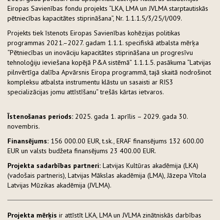
Eiropas Savienības fondu projekts “LKA, LMA un JVLMA starptautiskās
pētniecības kapacitātes stiprināšana”, Nr. 1.1.1.5/3/25/I/009.
Projekts tiek īstenots Eiropas Savienības kohēzijas politikas
programmas 2021.–2027. gadam 1.1.1. specifiskā atbalsta mērķa
“Pētniecības un inovāciju kapacitātes stiprināšana un progresīvu
tehnoloģiju ieviešana kopējā P&A sistēmā” 1.1.1.5. pasākuma “Latvijas
pilnvērtīga dalība Apvārsnis Eiropa programmā, tajā skaitā nodrošinot
kompleksu atbalsta instrumentu klāstu un sasaisti ar RIS3
specializācijas jomu attīstīšanu” trešās kārtas ietvaros.
Īstenošanas periods:
2025. gada 1. aprīlis – 2029. gada 30.
novembris.
Finansējums:
156 000.00 EUR, t.sk., ERAF finansējums 132 600.00
EUR un valsts budžeta finansējums 23 400.00 EUR.
Projekta sadarbības partneri:
Latvijas Kultūras akadēmija (LKA)
(vadošais partneris), Latvijas Mākslas akadēmija (LMA), Jāzepa Vītola
Latvijas Mūzikas akadēmija (JVLMA).
Projekta mērķis
ir attīstīt LKA, LMA un JVLMA zinātniskās darbības