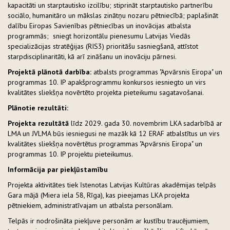
kapacitāti un starptautisko izcilību; stiprināt starptautisko partnerību
sociālo, humanitāro un mākslas zinātņu nozaru pētniecībā; paplašināt
dalību Eiropas Savienības pētniecības un inovācijas atbalsta
programmās; sniegt horizontālu pienesumu Latvijas Viedās
specializācijas stratēģijas (RIS3) prioritāšu sasniegšanā, attīstot
starpdisciplinaritāti, kā arī zināšanu un inovāciju pārnesi.
Projektā plānotā darbība:
atbalsts programmas "Apvārsnis Eiropa" un
programmas 10. IP apakšprogrammu konkursos iesniegto un virs
kvalitātes sliekšņa novērtēto projekta pieteikumu sagatavošanai.
Plānotie rezultāti:
Projekta rezultātā
līdz 2029. gada 30. novembrim LKA sadarbībā ar
LMA un JVLMA būs iesniegusi ne mazāk kā 12 ERAF atbalstītus un virs
kvalitātes sliekšņa novērtētus programmas "Apvārsnis Eiropa" un
programmas 10. IP projektu pieteikumus.
Informācija par piekļūstamību
Projekta aktivitātes tiek īstenotas Latvijas Kultūras akadēmijas telpās
Gara mājā (Miera iela 58, Rīga), kas pieejamas LKA projekta
pētniekiem, administratīvajam un atbalsta personālam.
Telpās ir nodrošināta piekļuve personām ar kustību traucējumiem,