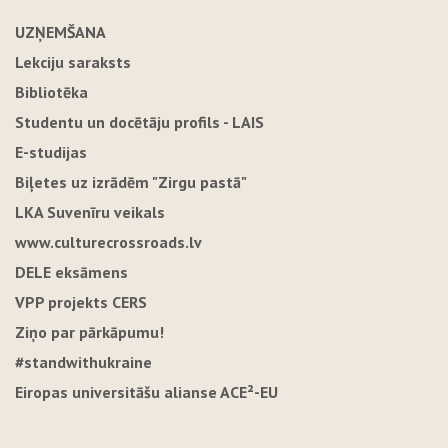
UZŅEMŠANA
Lekciju saraksts
Bibliotēka
Studentu un docētāju profils - LAIS
E-studijas
Biļetes uz izrādēm "Zirgu pastā"
LKA Suvenīru veikals
www.culturecrossroads.lv
DELE eksāmens
VPP projekts CERS
Ziņo par pārkāpumu!
#standwithukraine
Eiropas universitāšu alianse ACE²-EU