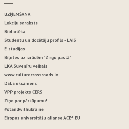
UZŅEMŠANA
Lekciju saraksts
Bibliotēka
Studentu un docētāju profils - LAIS
E-studijas
Biļetes uz izrādēm "Zirgu pastā"
LKA Suvenīru veikals
www.culturecrossroads.lv
DELE eksāmens
VPP projekts CERS
Ziņo par pārkāpumu!
#standwithukraine
Eiropas universitāšu alianse ACE²-EU