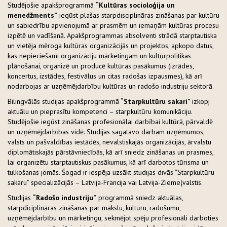
Studējošie apakšprogrammā
“Kultūras socioloģija un
menedžments”
iegūst plašas starpdisciplināras zināšanas par kultūru
un sabiedrību apvienojumā ar prasmēm un iemaņām kultūras procesu
izpētē un vadīšanā. Apakšprogrammas absolventi strādā starptautiska
un vietēja mēroga kultūras organizācijās un projektos, apkopo datus,
kas nepieciešami organizāciju mārketingam un kultūrpolitikas
plānošanai, organizē un producē kultūras pasākumus (izrādes,
koncertus, izstādes, festivālus un citas radošas izpausmes), kā arī
nodarbojas ar uzņēmējdarbību kultūras un radošo industriju sektorā.
Bilingvālās studijas apakšprogrammā
“Starpkultūru sakari”
izkopj
aktuālu un pieprasītu kompetenci – starpkultūru komunikāciju.
Studējošie iegūst zināšanas profesionālai darbībai kultūrā, pārvaldē
un uzņēmējdarbības vidē. Studijas sagatavo darbam uzņēmumos,
valsts un pašvaldības iestādēs, nevalstiskajās organizācijās, ārvalstu
diplomātiskajās pārstāvniecībās, kā arī sniedz zināšanas un prasmes,
lai organizētu starptautiskus pasākumus, kā arī darbotos tūrisma un
tulkošanas jomās. Šogad ir iespēja uzsākt studijas divās “Starpkultūru
sakaru” specializācijās – Latvija-Francija vai Latvija-Ziemeļvalstis.
Studijas
“Radošo industriju”
programmā sniedz aktuālas,
starpdiciplināras zināšanas par mākslu, kultūru, radošumu,
uzņēmējdarbību un mārketingu, sekmējot spēju profesionāli darboties