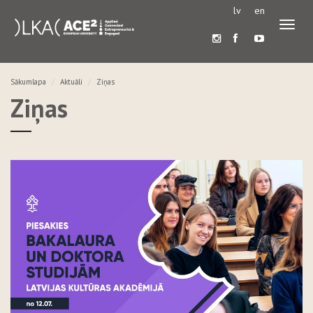
lv
en
Pārslē
navigā
Sākumlapa
Aktuāli
Ziņas
Ziņas