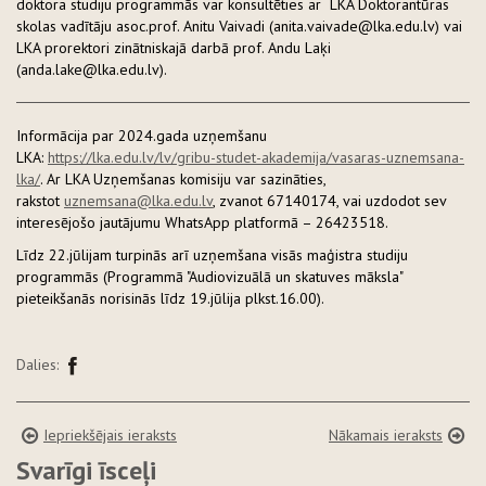
doktora studiju programmās var
konsultēties ar LKA Doktorantūras
skolas vadītāju asoc.prof. Anitu Vaivadi (anita.vaivade@lka.edu.lv) vai
LKA prorektori zinātniskajā darbā prof. Andu Laķi
(anda.lake@lka.edu.lv).
Informācija par 2024.gada uzņemšanu
LKA:
https://lka.edu.lv/lv/gribu-studet-akademija/vasaras-uznemsana-
lka/
. Ar LKA Uzņemšanas komisiju var sazināties,
rakstot
uznemsana@lka.edu.lv
, zvanot 67140174, vai uzdodot sev
interesējošo jautājumu WhatsApp platformā – 26423518.
Līdz 22.jūlijam turpinās arī uzņemšana visās maģistra studiju
programmās (Programmā "Audiovizuālā un skatuves māksla"
pieteikšanās norisinās līdz 19.jūlija plkst.16.00).
Dalies:
Iepriekšējais ieraksts
Nākamais ieraksts
Svarīgi īsceļi