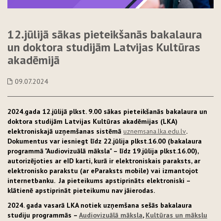
12.jūlijā sākas pieteikšanās bakalaura
un doktora studijām Latvijas Kultūras
akadēmijā
09.07.2024
2024.gada 12.jūlijā plkst. 9.00 sākas pieteikšanās bakalaura un
doktora studijām Latvijas Kultūras akadēmijas (LKA)
elektroniskajā uzņemšanas sistēmā
uznemsana.lka.edu.lv
.
Dokumentus var iesniegt līdz 22.jūlija plkst.16.00 (bakalaura
programmā "Audiovizuālā māksla" – līdz 19.jūlija plkst.16.00),
autorizējoties ar eID karti, kurā ir elektroniskais paraksts, ar
elektronisko parakstu (ar eParaksts mobile) vai izmantojot
internetbanku. Ja pieteikums apstiprināts elektroniski –
klātienē apstiprināt pieteikumu nav jāierodas.
2024. gada vasarā LKA notiek uzņemšana sešās bakalaura
studiju programmās –
Audiovizuālā māksla
,
Kultūras un mākslu