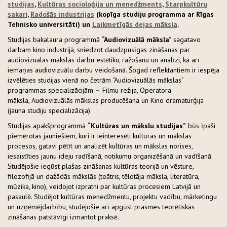
studijas
,
Kultūras socioloģija un menedžments
,
Starpkultūru
sakari
,
Radošās industrijas
(kopīga studiju programma ar Rīgas
Tehnisko universitāti) un
Laikmetīgās dejas māksla
.
Studijas bakalaura programmā
“Audiovizuālā māksla”
sagatavo
darbam kino industrijā, sniedzot daudzpusīgas zināšanas par
audiovizuālās mākslas darbu estētiku, ražošanu un analīzi, kā arī
iemaņas audiovizuālu darbu veidošanā. Šogad reflektantiem ir iespēja
izvēlēties studijas vienā no četrām “Audiovizuālās mākslas”
programmas specializācijām
–
Filmu režija, Operatora
māksla, Audiovizuālās mākslas producēšana un Kino dramaturģija
(jauna studiju specializācija).
Studijas apakšprogrammā
“Kultūras un mākslu studijas”
būs īpaši
piemērotas jauniešiem, kuri ir ieinteresēti kultūras un mākslas
procesos, gatavi pētīt un analizēt kultūras un mākslas norises,
iesaistīties jaunu ideju radīšanā, notikumu organizēšanā un vadīšanā.
Studējošie iegūst plašas zināšanas kultūras teorijā un vēsture,
filozofijā un dažādās mākslās (teātris, tēlotāja māksla, literatūra,
mūzika, kino), veidojot izpratni par kultūras procesiem Latvijā un
pasaulē. Studējot kultūras menedžmentu, projektu vadību, mārketingu
un uzņēmējdarbību, studējošie arī apgūst prasmes teorētiskās
zināšanas patstāvīgi izmantot praksē.