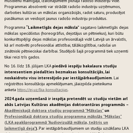
mūsdienu mainīgajā, izaicinājumiem pilnajā radošo industriju vidē.
Programmas absolventi var strādāt radošo industriju uzņēmumos,
darboties kultūras un mākslas organizācijās, radot saturu, producējot
pasākumus un veidojot jaunus radošo industriju produktus.
Programma
“Laikmetīgās dejas māksla”
sagatavo laikmetīgās dejas
mākslas speciālistus (horeogrāfus, dejotājus un pētniekus), kuri būtu
konkurētspējīgi dejas mākslas profesionālajā vidē Latvijā un ārvalstīs,
kā arī motivēti profesionālai attīstībai, tālākizglītībai, radošai un
zinātniski pētnieciskai darbībai. Studējoši šajā programmā tiek uzņemti
tikai reizi trīs gados.
No 16. līdz 18. jūlijam LKA
piedāvā iespēju bakalaura studiju
interesentiem piedalīties bezmaksas konsultācijās, lai
noskaidrotu visu interesējošo par iestājpārbaudījumiem
. Lai
reģistrētos konsultāciju apmeklējumam, jāaizpilda pieteikuma
anketa
https://ej.uz/lka-konsultacijas
.
2024.gada uzņemšanā ir iespēja pretendēt uz studiju vietām arī
abās Latvijas Kultūras akadēmijas doktorantūras programmās –
Akadēmiskajā doktora studiju programmā "Mākslas"
un
Profesionālajā doktora studiju programma mākslās "Mākslas"
(LKA apakšprogrammā "Audiovizuālā māksla, teātris un
laikmetīgā deja"
).
Par iestājpārbaudījumiem un studiju uzsākšanu LKA