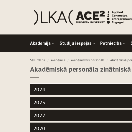
Akadēmija
Studiju iespējas
Pētniecība
Sākumlapa
Akadēmija
Akadēmiskais personāls
Akadēmiskā per
Akadēmiskā personāla zinātniskā
2024
2023
2022
2020