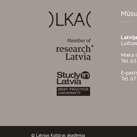
Mūsu
Latvij
Ludzas
Miera 
Tel. 6
E-past
Tel. 6
© Latvijas Kultūras akadēmija