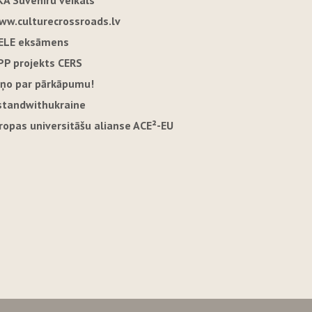
KA Suvenīru veikals
ww.culturecrossroads.lv
ELE eksāmens
PP projekts CERS
iņo par pārkāpumu!
standwithukraine
iropas universitāšu alianse ACE²-EU