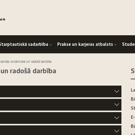
Starptautiskā sadarbība
Prakse un karjeras atbalsts
Stude
sonāla zinātniskā un radošā darbība
 un radošā darbība
S
L
B
S
E
B