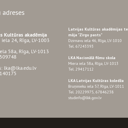
 adreses
Latvijas Kultūras akadēmijas t
as Kultūras akadēmija
māja "Zirgu pasts"
 iela 24, Rīga, LV-1003
Dzirnavu iela 46, Rīga, LV-1010
Tel. 67243393
iela 58a, Rīga, LV-1013
3509748
LKA Nacionālā filmu skola
Miera iela 58a, Rīga, LV-1013
s: lka@lka.edu.lv
Tel. 29417112
7140175
LKA Latvijas Kultūras koledža
Bruņinieku iela 57, Rīga, LV-1011
Tel. 20229975, 67846238
studinfo@lkk.gov.lv