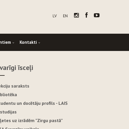
LV
EN
ntiem
Kontakti
varīgi īsceļi
ekciju saraksts
ibliotēka
tudentu un docētāju profils - LAIS
-studijas
iļetes uz izrādēm "Zirgu pastā"