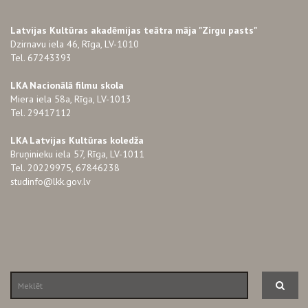
Latvijas Kultūras akadēmijas teātra māja "Zirgu pasts"
Dzirnavu iela 46, Rīga, LV-1010
Tel. 67243393
LKA Nacionālā filmu skola
Miera iela 58a, Rīga, LV-1013
Tel. 29417112
LKA Latvijas Kultūras koledža
Bruņinieku iela 57, Rīga, LV-1011
Tel. 20229975, 67846238
studinfo@lkk.gov.lv