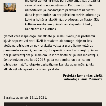
meklējot zemes virsmas pārveidojumus, kas atgādina
seno pilskalnu nocietinājumus. Katru no turpmāk
uzrādītajiem jaunatklātajiem pilskalniem uz vietas
dabā ir pārbaudījis un par pilskalnu atzinis arheologs,
Latvijas kultūras akadēmijas profesors un Nacionālās
kultūras mantojuma pārvaldes eksperts Dr.hist.,
Dr.hab.art. Juris Urtāns.
Ņemot vērā iespaidīgo jaunatklāto pilskalnu skaitu, par problēmu
kļuvis saprast, vai par LIDAR ieraudzīto aizdomīgo objektu, kas
atgādina pilskalnu un nav ierakstīts valsts aizsargājamo kultūras
pieminekļu sarakstā, jau nav ziņots speciālistiem. Lai sniegtu pārskatu
par jaunatklātajiem pilskalniem un iedrošinātu arī jaunus meklētājus,
šeit sniedzam visu kopš 2018. gada pārbaudīto un par īstiem
pilskalniem atzīto objektu uzskaitījumu, kas tiks atjaunināts, ja tiks
atklāti vēl citi iepriekš nezināmi pilskalni.
Projekta komandas vārdā,
arheologs Jānis Meinerts
Saraksts atjaunots 15.11.2021.