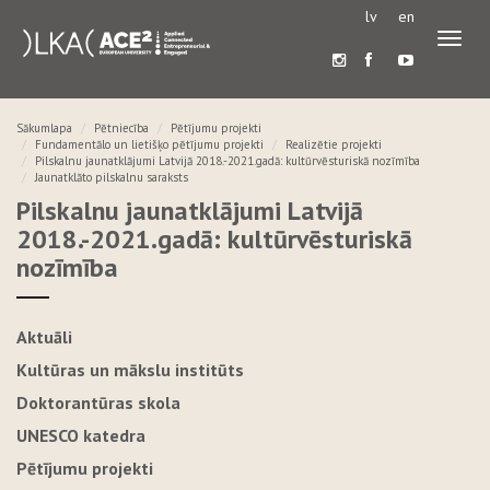
lv
en
Pārslē
navigā
Sākumlapa
Pētniecība
Pētījumu projekti
Fundamentālo un lietišķo pētījumu projekti
Realizētie projekti
Pilskalnu jaunatklājumi Latvijā 2018.-2021.gadā: kultūrvēsturiskā nozīmība
Jaunatklāto pilskalnu saraksts
Pilskalnu jaunatklājumi Latvijā
2018.-2021.gadā: kultūrvēsturiskā
nozīmība
Aktuāli
Kultūras un mākslu institūts
Doktorantūras skola
UNESCO katedra
Pētījumu projekti