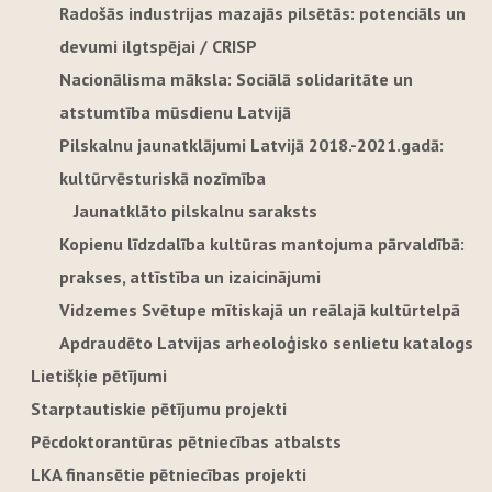
Radošās industrijas mazajās pilsētās: potenciāls un
devumi ilgtspējai / CRISP
Nacionālisma māksla: Sociālā solidaritāte un
atstumtība mūsdienu Latvijā
Pilskalnu jaunatklājumi Latvijā 2018.-2021.gadā:
kultūrvēsturiskā nozīmība
Jaunatklāto pilskalnu saraksts
Kopienu līdzdalība kultūras mantojuma pārvaldībā:
prakses, attīstība un izaicinājumi
Vidzemes Svētupe mītiskajā un reālajā kultūrtelpā
Apdraudēto Latvijas arheoloģisko senlietu katalogs
Lietišķie pētījumi
Starptautiskie pētījumu projekti
Pēcdoktorantūras pētniecības atbalsts
LKA finansētie pētniecības projekti