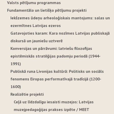
Valsts pētījumu programmas
Fundamentālo un lietišķo pētījumu projekti
Iekšzemes ūdeņu arheoloģiskais mantojums: salas un
ezermītnes Latvijas ezeros
Gatavojoties karam: Kara nozīmes Latvijas publiskajā
diskursā un jauniešu uztverē
Konversijas un pārrāvumi: latviešu filozofijas
epistēmiskās stratēģijas padomju periodā (1944-
1991)
Publiskā runa Livonijas kultūrā: Politisks un sociāls
fenomens Eiropas performatīvajā tradīcijā (1200-
1600)
Realizētie projekti
Ceļā uz līdzdalīgu iesaisti muzejos: Latvijas
muzejpedagoģijas prakses izpēte / MEET