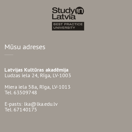
Mūsu adreses
Latvijas Kultūras akadēmija
Ludzas iela 24, Rīga, LV-1003
Miera iela 58a, Rīga, LV-1013
Tel. 63509748
E-pasts: lka@lka.edu.lv
Tel. 67140175