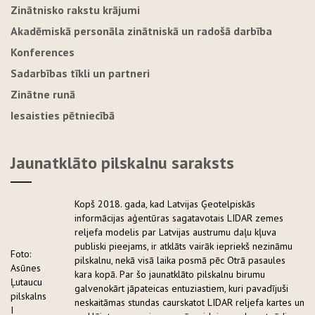
Zinātnisko rakstu krājumi
Akadēmiskā personāla zinātniskā un radošā darbība
Konferences
Sadarbības tīkli un partneri
Zinātne runā
Iesaisties pētniecībā
Jaunatklāto pilskalnu saraksts
Kopš 2018. gada, kad Latvijas Ģeotelpiskās
informācijas aģentūras sagatavotais LIDAR zemes
reljefa modelis par Latvijas austrumu daļu kļuva
publiski pieejams, ir atklāts vairāk iepriekš nezināmu
Foto:
pilskalnu, nekā visā laika posmā pēc Otrā pasaules
Asūnes
kara kopā. Par šo jaunatklāto pilskalnu birumu
Ļutaucu
galvenokārt jāpateicas entuziastiem, kuri pavadījuši
pilskalns
neskaitāmas stundas caurskatot LIDAR reljefa kartes un
I